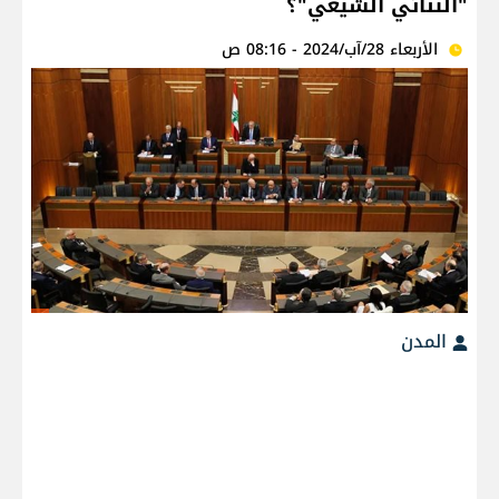
"الثنائي الشيعي"؟
الأربعاء 28/آب/2024 - 08:16 ص
المدن