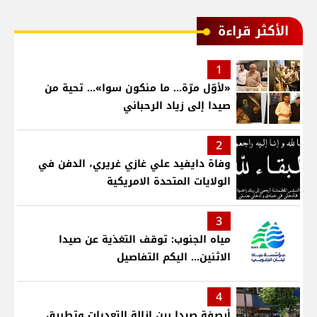
الأكثر قراءة
1
«لأوّل مرّة… ما منكون سوا»… تحية من
صيدا إلى زياد الرحباني
2
وفاة دايفيد علي غازي غريري، الدفن في
الولايات المتحدة الامريكية
3
مياه الجنوب: توقف التغذية عن صيدا
الاثنين... اليكم التفاصيل
4
أرصفة صيدا بين إزالة التعديات وتطبيق