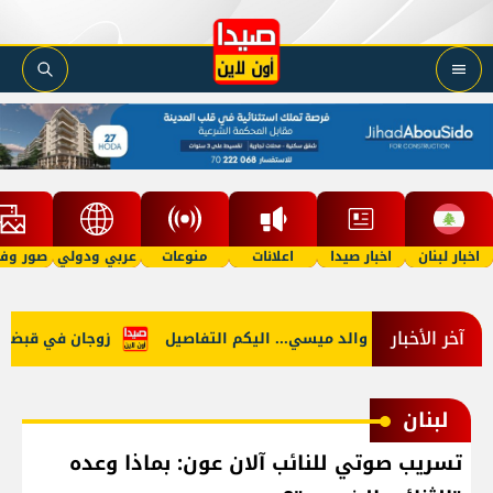
اخبار لبنان
اخبار صيدا
اعلانات
منوعات
عربي ودولي
صور وفي
آخر الأخبار
ن
وفاة والد ميسي... اليكم التفاصيل
زوجان في قبضة الأمن
لبنان
تسريب صوتي للنائب آلان عون: بماذا وعده