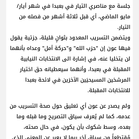
جلسة مع مناصري التيار في بعبدا في شهر أيار/
مايو الماضي، أي قبل ثلاثة أشهر من فصله من
التيار.
ويتضمن التسريب المعدود بثوانٍ قليلة، جزئية يقول
فيها عون إن "حزب الله" و"حركة أمل" وعداه بأنهما
لن يتخليا عنه، في إشارة الى الانتخابات النيابية
المقبلة في بعبدا، وأنهما سيعطيانه حق اختيار
المرشحَين المسيحيَين الآخرَين في لائحة بعبدا
للانتخابات المقبلة.
ولم يصدر عن عون أي تعليق حول صحة التسريب من
عدمه، كما لم يُعرف سياق التصريح وما قبله وما
بعده، وسط شكوك بأن يكون، في حال صحته،
مُقتطعاً من سياق آخر ربما لا يعبر عن المعنى الذي