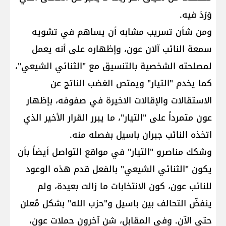
وَرَدَ فيه.
ومن شأن تسريب مشابه أن يساهم في تشويه
سمعة النائب آلان عون، وإظهاره على أنه يعمل
لمصلحته الشخصية بالتنسيق مع "الثنائي الشيعي"،
كما يخدم "التيار" ويمتص الغضب الناتج عن
الاستقالات والإقالات الاخيرة في صفوفه، بإظهار
عون متمرداً على "التيار"، ما يبرر القرار الأخير الذي
اتخذه النائب جبران باسيل بفصله منه.
وشكك مناصرو "التيار" في مواقع التواصل أيضاً بأن
يكون "الثنائي الشيعي" بالفعل قدم هذه الوعود
للنائب عون، كون الانتخابات ما زالت بعيدة، ولم
ينفضّ التحالف بين باسيل و"حزب الله" بشكل مُعلن
حتى الآن. وفي المقابل، شن آخرون حملات عون،