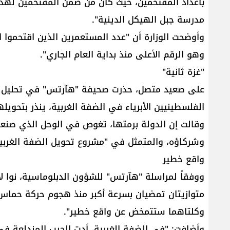
بأعداد المقتحمين، حيث كان من ضمن المقتحمين لهذ
مدرسة جبل الهيكل الدينية".
وهو الرقم الأعلى منذ بداية العام الجاري".
"غزة ثانية"
على صعيد متصل، حذرت صحيفة "هآرتس" في تحليل إخبا
الفلسطينيين الأبرياء في الضفة الغربية، ينذر بتحويلها
وقالت إن الدولة برمتها، تغوص في الوحل الذي صنعه و
وشركاؤه، والمتمثل في "مشروع تحويل الضفة الغربية 
واقع خطير
ووفقاً لمراسلة "هآرتس" للشؤون الدبلوماسية، نوا لا
وكلتاهما ستتمخض عن واقع خطير".
وأضافت: "في الضفة الغربية، أدت الحرب المندلعة في