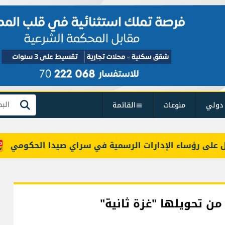
دولي
منوعات
القائمة
بحث
رؤساء الإدارات الرسمية في سراي صيدا الحكومي
راتب النائب 
من تحويلها "غزة ثانية"