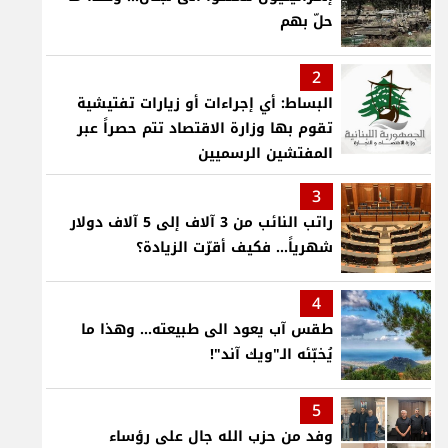
حلّ بهم
2
البساط: أي إجراءات أو زيارات تفتيشية
تقوم بها وزارة الاقتصاد تتم حصراً عبر
المفتشين الرسميين
3
راتب النائب من 3 آلاف إلى 5 آلاف دولار
شهرياً... فكيف أقرّت الزيادة؟
4
طقس آب يعود الى طبيعته... وهذا ما
يُخبّئه الـ"ويك آند"!
5
وفد من حزب الله جال على رؤساء