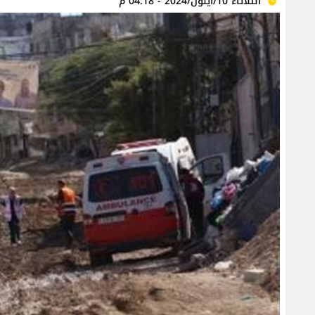
الثلاثاء 10/أيلول/2024 - 04:18 م