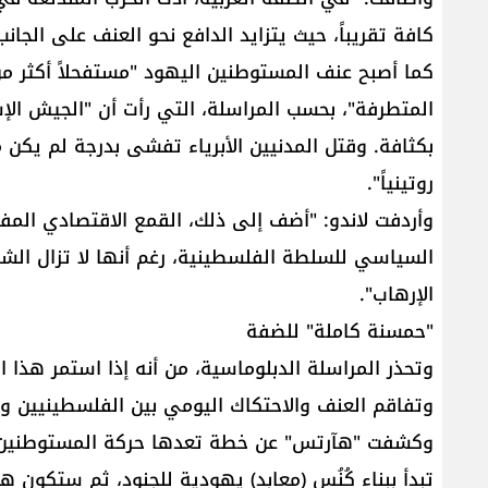
كافة تقريباً، حيث يتزايد الدافع نحو العنف على الجان
كما أصبح عنف المستوطنين اليهود "مستفحلاً أكثر م
المتطرفة"، بحسب المراسلة، التي رأت أن "الجيش الإس
بكثافة. وقتل المدنيين الأبرياء تفشى بدرجة لم يكن 
روتينياً".
وأردفت لاندو: "أضف إلى ذلك، القمع الاقتصادي المفر
السياسي للسلطة الفلسطينية، رغم أنها لا تزال الش
الإرهاب".
"حمسنة كاملة" للضفة
وتحذر المراسلة الدبلوماسية، من أنه إذا استمر هذا ال
وتفاقم العنف والاحتكاك اليومي بين الفلسطينيين و
وكشفت "هآرتس" عن خطة تعدها حركة المستوطنين ل
تبدأ ببناء كُنُس (معابد) يهودية للجنود، ثم ستكون ه