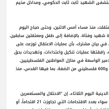
ستشفى الشهيد ثابت ثابت الحكومي، ومداخل مخيم
اعتقلت، منذ مساء أمس الاثنين، وحتى صباح اليوم
 في بيان مشترك، بأن عمليات الاعتقال توزعت على
ه، رافقتها عمليات تنكيل واعتداءات، وتهديدات بحق
دمير الواسعة في منازل المواطنين الفلسطينيين.
ويُشار إلى أن قوات الاحتلال اعتقلت أكثر من 10 آلاف و600 فلسطيني من الضفة، بما فيها القدس، منذ
ينية اليوم الثلاثاء، إن "الاحتلال والمستعمرين
صعّدوا من اعتداءاتهم على المسجد الأقصى المبارك، سواء بعدد الاقتحامات التي تجاوزت 21 اقتحاماً، أو