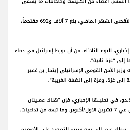
ا الشهر، أعضاء من الكنيست وحاخامات ما يسمى
وأوضحت الوزارة أن "عدد المستعمرين الذين اقتحموا الأقصى الشهر الماضي، بلغ 7 آلاف و692 مقتحماً،
ري، اليوم الثلاثاء، من أن تورط إسرائيل في دماء
 إلى "غزة ثانية".
زير الأمن القومي الإسرائيلي إيتمار بن غفير
إلى غزة، وغزة إلى الضفة الغربية".
ندو، في تحليلها الإخباري، فإن "هناك عمليتان
متوازيتان تمضيان بسرعة أكبر منذ هجوم حركة حماس في 7 تشرين الأول/أكتوبر، وما تبعه من تداعيات،
 قطاع غزة، إلى رفع وتيرة التصعيد على الأصعدة