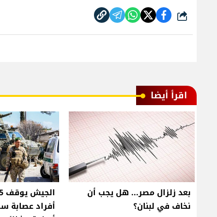
شارك
اقرأ أيضا
بعد زلزال مصر... هل يجب أن
نخاف في لبنان؟
أفراد عصابة س