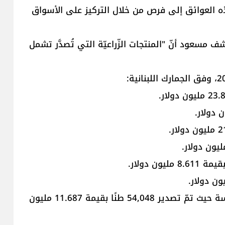
ذه العوائق إلى فرص من خلال التركيز على الأسواق
كشف مسعود أنّ "المنتجات الزّراعيّة التي تُصدَّر تشمل
• البطاطس: تعدّ البطاطس من المنتجات الرئيسة حيث تمّ تصدير 54,048 طنًا بقيمة 11.687 مليون