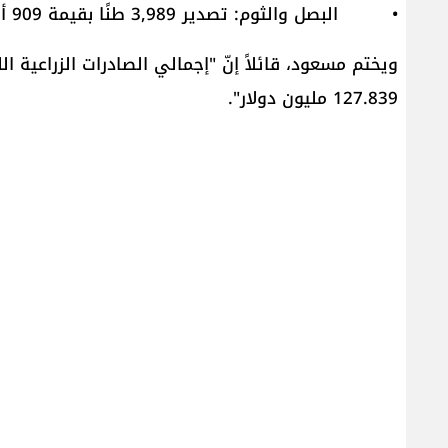
• البصل والثوم: تصدير 3,989 طنًا بقيمة 909 ألف دولار.
127.839 مليون دولار".