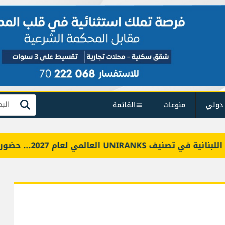
دولي
منوعات
القائمة
بحث
العالمي لعام 2027... حضور عالمي وعربي