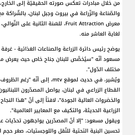
من خلال مبادرات تعكس صورته الحقيقيّة إلى الخارج، 
والصّناعة والزّراعة في بيروت وجبل لبنان، بالشّراكة
لغاية العاشر منه.
يوضح رئيس دائرة الزراعة والصناعات الغذائية - غرفة 
مسعود أنّه "سيُخصَّص للبنان جناح خاص حيث يعرض منت
مختلف الدّول".
ويُشير، في حديث لموقع mtv، إلى
القطاع الزراعي في لبنان، يواصل المصدّرون اللبنان
والخضروات العالية الجودة"، لافتاً إلى أنّ "هذا النجا
الزراعية الحديثة، والتكيف مع المعايير العالمية".
ويقول مسعود: "إلا أنّ المصدّرين يواجهون تحدّيات عدّ
تحسين البنية التحتية للنّقل واللوجستيات، صغر حجم ال