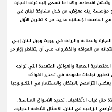
وتُحسّن اقتصاده، وهذا ما تسعى إليه غرفة التّجارة
 مع مؤسّسة رينه معوّض، من خلال مشاركة لبنان في
معرض Fruit Attraction، للسّنة الثانية على التّوالي، في العاصمة الإسبانيّة مدريد، من 8 تشرين الأوّل
التجارة والصناعة والزراعة في بيروت وجبل لبنان إيلي
جاته من الفواكه والخضروات، على أن يتقاطر زوّار من
 أنّه "رغم الظروف الاقتصادية الصعبة والعوائق المتعددة التي تواجه
يون تحقيق نجاحات ملحوظة في تصدير الفواكه
ح يعكس التزامهم بالابتكار، والاستثمار في التكنولوجيا
ة مثل غياب الاتّفاقيات، تحديد الأسواق المناسبة،
أراضي الزراعية في لبنان، الامتثال للأنظمة الدولية،