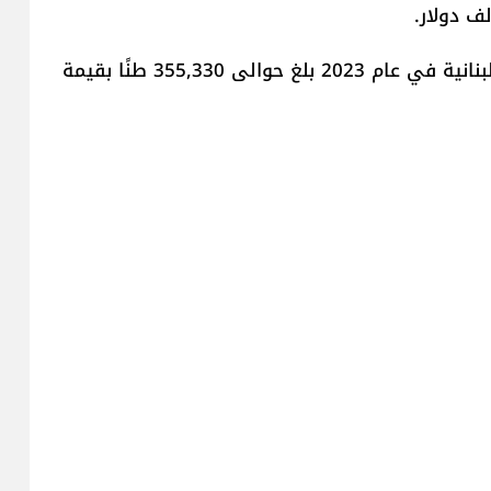
ويختم مسعود، قائلاً إنّ "إجمالي الصادرات الزراعية اللبنانية في عام 2023 بلغ حوالى 355,330 طنًا بقيمة