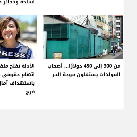
أسلحة وذخائر ح
من 300 إلى 450 دولارًا... أصحاب
الأدلة تفتح ملف
المولدات يستغلون موجة الحر
اتهام حقوقي ي
باستهداف آمال
فرج