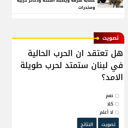
عصابة سرقة ويضبط أسلحة وذخائر حربية
ومخدرات
ﺗﺼﻮﻳﺖ
هل تعتقد ان الحرب الحالية
في لبنان ستمتد لحرب طويلة
الامد؟
نعم
كلا
لا أعلم
تصويت
النتائج