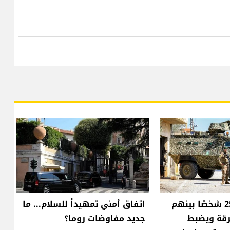
الجيش يوقف 25 شخصًا بينهم
اتفاق أمني تمهيداً للسلام... ما
رقة ويضبط
جديد مفاوضات روما؟