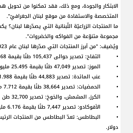
الابتكار والجودة، ومع ذلك، فقد تمكنوا من تحويل ه
المتخصصة والاستفادة من موقع لبنان الجغرافيّ".
ما المنتجات الزراعيّة اللّبنانية التي يصدّرها لبنان؟ ي
مجموعة متنوّعة من الفواكه والخضروات".
ويُضيف: "من أبرز المنتجات التي صدّرها لبنان عام 2023، وفق الجمارك اللبنانية:
• التفاح: تصدير حوالى 105,437 طنًا بقيمة 23.868 مليون دولار.
• الموز: تصدير 47,049 طنًا بقيمة 25.495 مليون دولار.
• عنب المائدة: تصدير 44,883 طنًا بقيمة 21.988 مليون دولار.
• الحمضيات: تصدير 38,664 طنًا بقيمة 7.712 مليون دولار.
• الكرز، المشمش، والخوخ: تصدير 32,700 طن بقيمة 8.611 مليون دولار.
• الأفوكادو: تصدير 7,447 طنًا بقيمة 6.176 مليون دولار.
دولار.