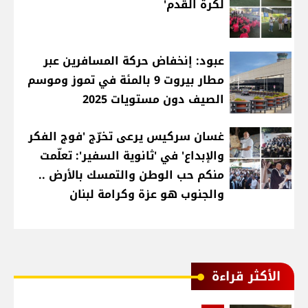
لكرة القدم'
عبود: إنخفاض حركة المسافرين عبر
مطار بيروت 9 بالمئة في تموز وموسم
الصيف دون مستويات 2025
غسان سركيس يرعى تخرّج 'فوج الفكر
والإبداع' في 'ثانوية السفير': تعلّمت
منكم حب الوطن والتمسك بالأرض ..
والجنوب هو عزة وكرامة لبنان
الأكثر قراءة