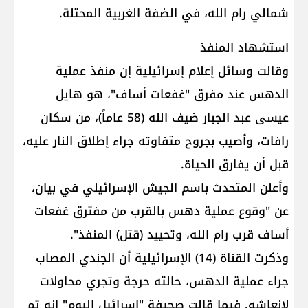
شمالي رام الله، في الضفة الغربية المحتلة.
استشهاد المنفذ
وقالت وسائل إعلام إسرائيلية إن منفذ عملية
الدهس عند مفرق "غفعات أساف"، هو هايل
عيسى عبد الجبار ضيف الله (58 عاماً)، من سكان
رافات، وأصيب بجروح متفاوته جراء إطلاق النار عليه،
قبل أن يفارق الحياة.
وأعلن المتحدث باسم الجيش الإسرائيلي في بيان،
عن "وقوع عملية دهس بالقرب من مفترق غفعات
أساف قرب رام الله، وتحييد (قتل) المنفذ".
وذكرت القناة (14) الإسرائيلية أن الجندي المصاب
جراء عملية الدهس، حالته حرجة وتجري محاولات
لإنعاشه. فيما قالت صحيفة "إسرائيل اليوم" إنه تم