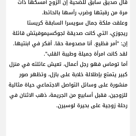
قال صديق سابق للضحية إن الزوج أمسكها ذات
مرة من رقبتها وضرب رأسها بالحائط.
وعلقت ملكة جمال سويسرا السابقة كريستا
ريجوزي، التي كانت صديقة لجوكسيموفيتش قائلة
إن: "أمر فظيع. أنا مصدومة حقا. أفكر في ابنتيها.
لقد كانت امرأة جميلة وطيبة القلب".
أما توماس فهو رجل أعمال، تعيش عائلته في منزل
كبير يتمتع بإطلالة خلابة على بازل، وتظهر صور
منشورة على وسائل التواصل الاجتماعي حياة مثالية
للزوجين، فقبل أسابيع من الجريمة، ذهب الاثنان في
رحلة زوجية على بحيرة لوسيرن.