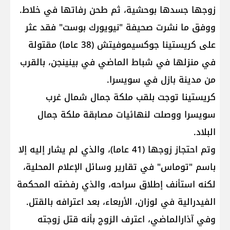
زوجها جسدها بوحشية، ثم طحن رفاتها في خلاط.
ووفق ما نشرت صحيفة "نيويورك بوست" فقد عثر
على كريستينا جوكسيموفيتش (38 عاما) مقتولة
في منزلها في شباط الماضي في بينينجن، بالقرب
من مدينة بازل في سويسرا.
كريستينا توجت بلقب ملكة جمال شمال غرب
سويسرا ووصلت لنهائيات مصابقة ملكة جمال
البلاد.
وتم احتجاز زوجها (41 عاما)، والذي لم يشار إليه إلا
باسم "توماس" في تقارير وسائل الإعلام المحلية،
لكنه استأنف إطلاق سراحه، والذي رفضته المحكمة
الفيدرالية في لوزان، الأربعاء، بعد اعترافه بالقتل.
وفي آذارالماضي، اعترف الزوج بأنه قتل زوجته