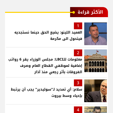
الأكثر قراءة
1
العميد اللينو: يضيع الحق حينما نستجديه
فيتحول الى مكرمة
2
معلومات للـLBCI: مجلس الوزراء يقر 6 رواتب
إضافية لموظفي القطاع العام وصرف
الفروقات بأثر رجعي منذ آذار
3
سلام: أي تمديد لـ"سوليدير" يجب أن يرتبط
بإحياء وسط بيروت
4