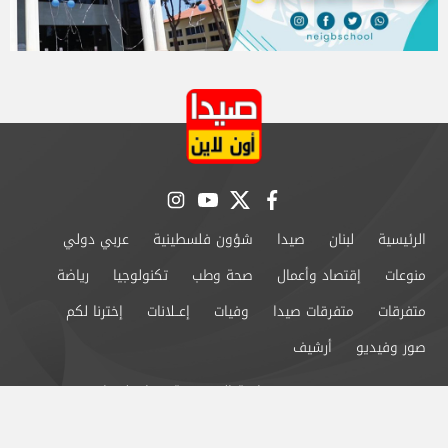
instagram
youtube
twitter
facebook
الرئيسية
لبنان
صيدا
شؤون فلسطينية
عربي دولي
منوعات
إقتصاد وأعمال
صحة وطب
تكنولوجيا
رياضة
متفرقات
متفرقات صيدا
وفيات
إعــلانات
إخترنا لكم
صور وفيديو
أرشيف
من نحن
سياسة الخصوصية
اتصل بنا
©2024 صيدا اون لاين All Rights Reserved.