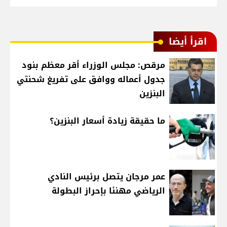
اقرأ أيضا
مرقص: مجلس الوزراء أقر معظم بنود
جدول أعماله ووافق على تفريغ شحنتي
البنزين
ما حقيقة زيادة أسعار البنزين؟
عمر مرجان يتصل برئيس النادي
الرياضي مهنئا بإحراز البطولة