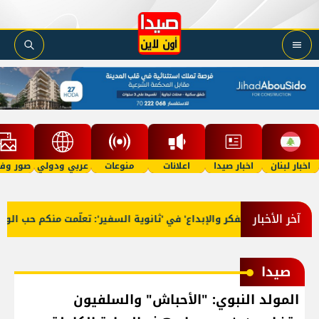
اخبار لبنان
اخبار صيدا
اعلانات
منوعات
عربي ودولي
صور وفي
آخر الأخبار
ّج 'فوج الفكر والإبداع' في 'ثانوية السفير': تعلّمت منكم حب الوطن و
صيدا
المولد النبوي: "الأحباش" والسلفيون