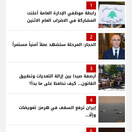
1
رابطة موظفي الإدارة العامة أعلنت
المشاركة في الاضراب العام الاثنين
2
الحجار: المرحلة ستشهد عملاً أمنياً مستمراً
3
أرصفة صيدا بين إزالة التعديات وتطبيق
القانون... كيف نحافظ على ما بدأ؟
4
إيران ترفع السقف في هرمز: تعويضات
وإلّا...
5