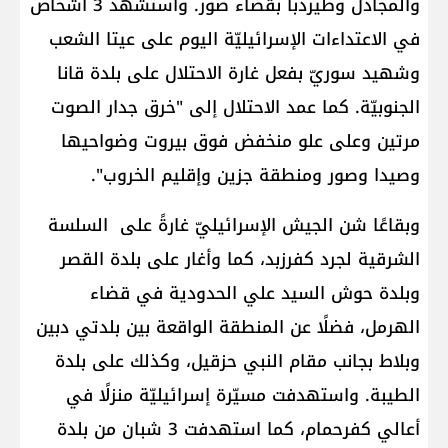
والمجادل وطيردبا بقضاء صور. واستشهد 3 أشخاص
في الاعتداءات الإسرائيليّة اليوم على عيتا الشعب
وشهيد سوريّ بفعل غارة الاحتلال على بلدة قانا
الجنوبيّة. كما عمد الاحتلال إلى "خرق جدار الصوت
مرتين وعلى علو منخفض فوق بيروت وضواحيها
وصيدا وصور ومنطقة جزين وإقليم الخروب".
وبقاعًا شن الجيش الإسرائيليّ غارةً على السلسة
الشرقية لجرد كفرزبد، كما وأغار على بلدة القصر
وبلدة حوش السيد علي الحدودية في قضاء
الهرمل، فضلًا عن المنطقة الواقعة بين بلدتي دبين
وبلاط بجانب مقام النبي حزقيل، وكذلك على بلدة
الطيبة. واستهدفت مسيّرة إسرائيليّة منزلًا في
أعالي كفرحمام، كما استهدفت 3 شبان من بلدة