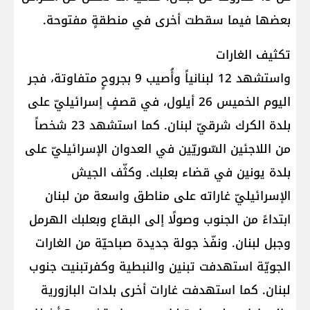
بعضها فيما سقطت أخرى في منطقةٍ مفتوحة.
تكثيف الغارات
واستشهد 12 لبنانياً وأُصيب 9 بجروحٍ متفاوتة، فجر
اليوم الخميس 26 أيلول، في قصفٍ إسرائيليّ على
بلدة الكرك شرقيّ لبنان. كما استشهد 23 شخصاً
من اللاجئين السّوريّين في العدوان الإسرائيليّ على
بلدة يونين في قضاء بعلبك. وكثّف الجيش
الإسرائيليّ غاراته على مناطق واسعة من لبنان
ابتداءً من الجنوب وصولًا إلى البقاع وبعلبك الهرمل
وجبل لبنان. ونفّذ جولة جديدة صباحيّة من الغارات
الجويّة استهدفت تبنين والنبطية وكفرتبنيت جنوب
لبنان. كما استهدفت غارات أخرى بلدات البازورية