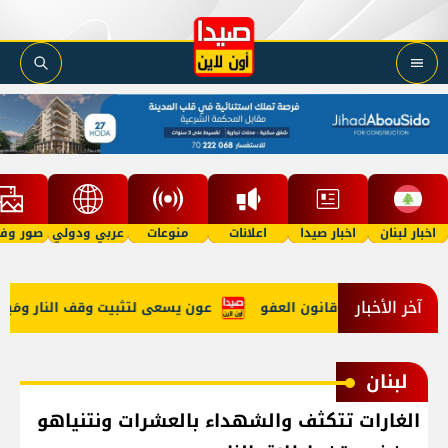
اخبار لبنان
اخبار صيدا
اعلانات
منوعات
عربي ودولي
صور وفي
آخر الأخبار
وتوجُه لإقرار قانون العفو
عون يسعى لتثبيت وقف النار ومَيل للا
لبنان
الغارات تتكثف والشهداء بالعشرات ونتنياهو