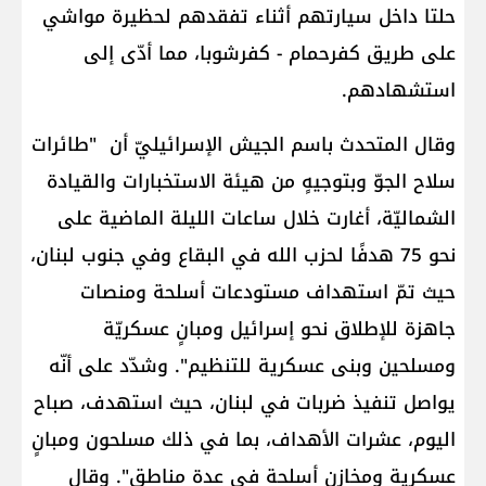
حلتا داخل سيارتهم أثناء تفقدهم لحظيرة مواشي
على طريق كفرحمام - كفرشوبا، مما أدّى إلى
استشهادهم.
وقال المتحدث باسم الجيش الإسرائيليّ أن "طائرات
سلاح الجوّ وبتوجيهٍ من هيئة الاستخبارات والقيادة
الشماليّة، أغارت خلال ساعات الليلة الماضية على
نحو 75 هدفًا لحزب الله في البقاع وفي جنوب لبنان،
حيث تمّ استهداف مستودعات أسلحة ومنصات
جاهزة للإطلاق نحو إسرائيل ومبانٍ عسكريّة
ومسلحين وبنى عسكرية للتنظيم". وشدّد على أنّه
يواصل تنفيذ ضربات في لبنان، حيث استهدف، صباح
اليوم، عشرات الأهداف، بما في ذلك مسلحون ومبانٍ
عسكرية ومخازن أسلحة في عدة مناطق". وقال