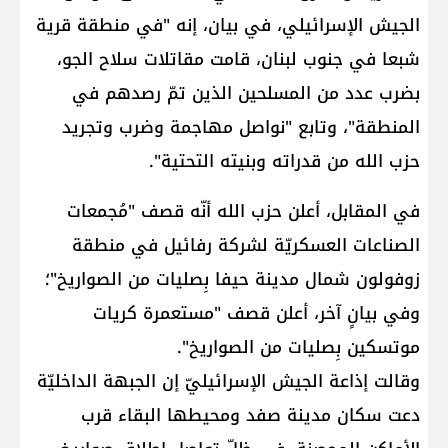
الجيش الإسرائيلي، في بيان، إنه "في منطقة قرية
شبعا في جنوب لبنان، قامت مقاتلات سلاح الجو،
بضرب عدد من المسلحين الذين تمّ رصدهم في
المنطقة"، وتابع "نواصل مهاجمة وضرب وتجريد
حزب الله من قدراته وبنيته التحتية".
في المقابل، أعلن حزب الله أنّه قصف "مُجمعات
الصناعات ‏العسكريّة لشركة رفائيل في منطقة
‏زوفولون شمال مدينة حيفا بِصليات من الصواريخ"؛
وفي بيانٍ آخر، أعلن قصف "مستعمرة كريات
موتسكين ‏بِصليات من الصواريخ".
وقالت إذاعة الجيش الإسرائيليّ إن الجبهة الداخليّة
دعت سكان مدينة صفد ومحيطها البقاء قرب