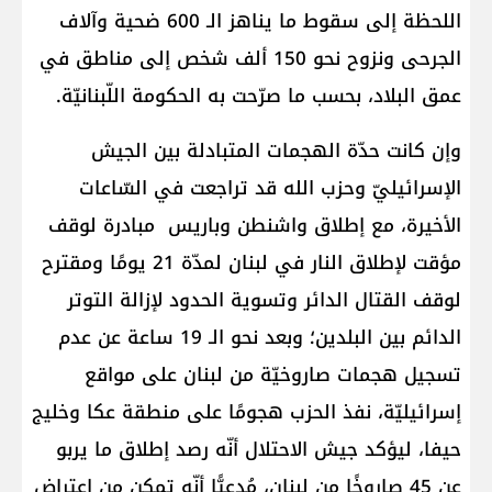
اللحظة إلى سقوط ما يناهز الـ 600 ضحية وآلاف
الجرحى ونزوح نحو 150 ألف شخص إلى مناطق في
عمق البلاد، بحسب ما صرّحت به الحكومة اللّبنانيّة.
وإن كانت حدّة الهجمات المتبادلة بين الجيش
الإسرائيليّ وحزب الله قد تراجعت في السّاعات
الأخيرة، مع إطلاق واشنطن وباريس مبادرة لوقف
مؤقت لإطلاق النار في لبنان لمدّة 21 يومًا ومقترح
لوقف القتال الدائر وتسوية الحدود لإزالة التوتر
الدائم بين البلدين؛ وبعد نحو الـ 19 ساعة عن عدم
تسجيل هجمات صاروخيّة من لبنان على مواقع
إسرائيليّة، نفذ الحزب هجومًا على منطقة عكا وخليج
حيفا، ليؤكد جيش الاحتلال أنّه رصد إطلاق ما يربو
عن 45 صاروخًا من لبنان، مُدعيًّا أنّه تمكن من اعتراض