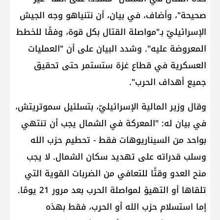
صحيحة"، وأضاف، في بيان، أن نتنياهو وجه الجيش
الإسرائيليّ بـ"مواصلة القتال بكل قوة، وفقًا للخطط
المعروضة عليه". وشدد البيان على أن "العمليات
العسكرية في قطاع غزة ستستمر حتى تحقيق
جميع أهداف الحرب".
وقال وزير المالية الإسرائيليّ، بتسلئيل سموتريتش،
في بيان له: "المعركة في الشمال يجب أن تنتهي
بواحد من السيناريوهات فقط - تحطيم حزب الله
وسلب قدراته على تهديد سكان الشمال. لا يجب
منح العدو وقتًا للتعافي من الضربات القوية التي
تلقاها أو التهيؤ لمواصلة الحرب بعد مرور 21 يومًا.
إما استسلام حزب الله أو الحرب، فقط بهذه