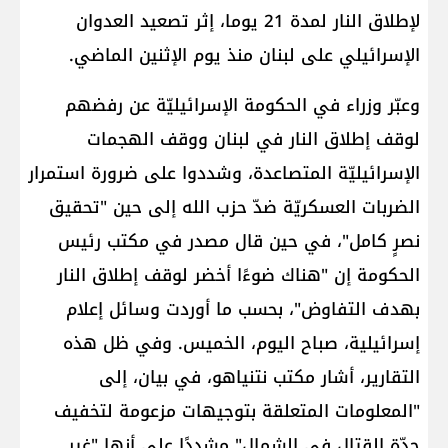
لإطلاق النار لمدة 21 يوما، إثر تصعيد العدوان
الإسرائيلي على لبنان منذ يوم الإثنين الماضي.
وعبّر وزراء في الحكومة الإسرائيليّة عن رفضهم
لوقف إطلاق النار في لبنان ووقف الهجمات
الإسرائيليّة المتصاعدة، وشددوا على ضرورة استمرار
الضربات العسكريّة ضدّ حزب الله إلى حين "تحقيق
نصرٍ كامل"، في حين قال مصدر في مكتب رئيس
الحكومة إن "هناك ضوءًا أخضر لوقف إطلاق النار
بهدف التفاوض"، بحسب ما أوردت وسائل إعلام
إسرائيلية، صباح اليوم، الخميس. وفي ظل هذه
التقارير، أشار مكتب نتنياهو، في بيان، إلى
"المعلومات المتعلقة بتوجيهات مزعومة لتخفيف
حدّة القتال في الشمال" مشددًا على أنها "غير