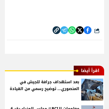
شارك
اقرأ أيضا
بعد استهداف جرافة للجيش في
المنصوري... توضيح رسمي من القيادة
معلومات للـLBCI: مجلس الوزراء يقر 6