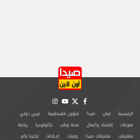
instagram
youtube
twitter
facebook
الرئيسية
لبنان
صيدا
شؤون فلسطينية
عربي دولي
منوعات
إقتصاد وأعمال
صحة وطب
تكنولوجيا
رياضة
متفرقات
متفرقات صيدا
وفيات
إعــلانات
إخترنا لكم