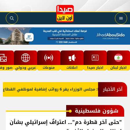
اخبار لبنان
اخبار صيدا
اعلانات
منوعات
عربي ودولي
صور وفي
آخر الأخبار
جلس الوزراء يقر 6 رواتب إضافية لموظفي القطاع العام وصرف الفروقات بأثر رجعي منذ آذار
شؤون فلسطينية
"حتى آخر قطرة دم"... اعترافٌ إسرائيلي بشأن