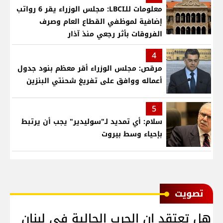
معلومات للـLBCI: مجلس الوزراء يقر 6 رواتب
إضافية لموظفي القطاع العام وصرف
الفروقات بأثر رجعي منذ آذار
4
مرقص: مجلس الوزراء أقر معظم بنود جدول
أعماله ووافق على تفريغ شحنتي البنزين
5
سلام: أي تمديد لـ"سوليدير" يجب أن يرتبط
بإحياء وسط بيروت
ﺗﺼﻮﻳﺖ
هل تعتقد ان الحرب الحالية في لبنان