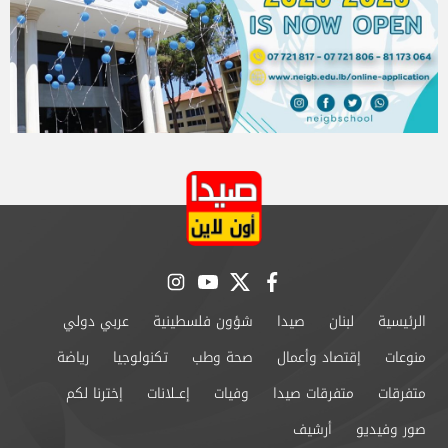
instagram
youtube
twitter
facebook
الرئيسية
لبنان
صيدا
شؤون فلسطينية
عربي دولي
منوعات
إقتصاد وأعمال
صحة وطب
تكنولوجيا
رياضة
متفرقات
متفرقات صيدا
وفيات
إعــلانات
إخترنا لكم
صور وفيديو
أرشيف