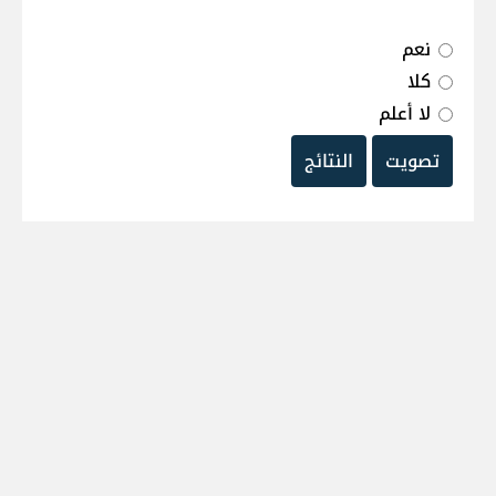
نعم
كلا
لا أعلم
تصويت
النتائج