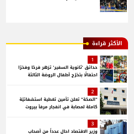
الأكثر قراءة
1
حدائق 'ثانوية السفير' تزهر فرحًا وفخرًا
احتفالًا بتخرّج أطفال الروضة الثالثة
2
"الصحّة" تعلن تأمين تغطية استشفائيّة
كاملة لمصابة في انفجار مرفأ بيروت
3
وزير الاقتصاد احال عدداً من أصحاب