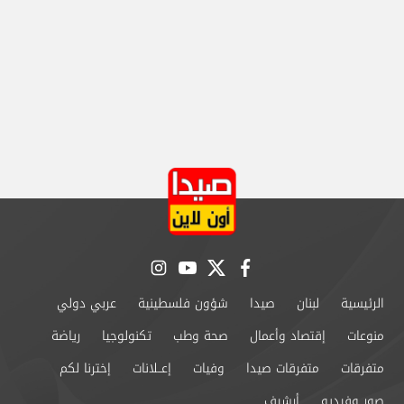
instagram
youtube
twitter
facebook
الرئيسية
لبنان
صيدا
شؤون فلسطينية
عربي دولي
منوعات
إقتصاد وأعمال
صحة وطب
تكنولوجيا
رياضة
متفرقات
متفرقات صيدا
وفيات
إعــلانات
إخترنا لكم
صور وفيديو
أرشيف