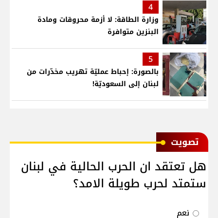
4
وزارة الطاقة: لا أزمة محروقات ومادة
البنزين متوافرة
5
بالصورة: إحباط عمليّة تهريب مخدّرات من
لبنان إلى السعوديّة!
ﺗﺼﻮﻳﺖ
هل تعتقد ان الحرب الحالية في لبنان
ستمتد لحرب طويلة الامد؟
نعم