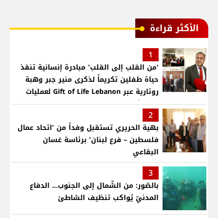
الأكثر قراءة
1
'من القلب إلى القلب' مبادرة إنسانية تنقذ
حياة طفلين تكريماً لذكرى منير جبر وهبة
روتارية عبر Gift of Life Lebanon لعمليات
قلب لأطفال في مستشفى حمود الجامعي
2
بهية الحريري تستقبل وفداً من 'اتحاد عمال
فلسطين – فرع لبنان' برئاسة غسان
البقاعي
3
بالصّور: من الشّمال إلى الجنوب... الدفاع
المدنيّ يُواكب تنظيف الشاطئ