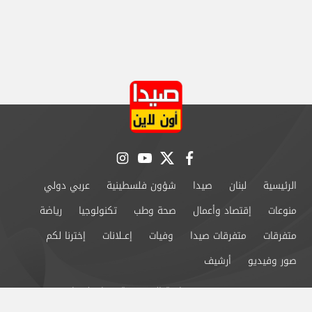
instagram
youtube
twitter
facebook
الرئيسية
لبنان
صيدا
شؤون فلسطينية
عربي دولي
منوعات
إقتصاد وأعمال
صحة وطب
تكنولوجيا
رياضة
متفرقات
متفرقات صيدا
وفيات
إعــلانات
إخترنا لكم
صور وفيديو
أرشيف
من نحن
سياسة الخصوصية
اتصل بنا