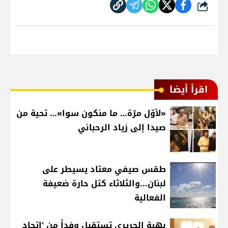
شارك
اقرأ أيضا
«لأوّل مرّة… ما منكون سوا»… تحية من
صيدا إلى زياد الرحباني
طقس صيفي معتاد يسيطر على
لبنان...والثلاثاء كتل حارة ضعيفة
الفعالية
بهية الحريري تستقبل وفداً من 'اتحاد