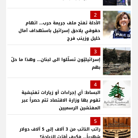
2
الأدلة تفتح ملف جريمة حرب... اتهام
حقوقي يلاحق إسرائيل باستهداف آمال
خليل وزينب فرج
3
إسرائيليّون تسلّلوا الى لبنان... وهذا ما حلّ
بهم
4
البساط: أي إجراءات أو زيارات تفتيشية
تقوم بها وزارة الاقتصاد تتم حصراً عبر
المفتشين الرسميين
5
راتب النائب من 3 آلاف إلى 5 آلاف دولار
شهرياً... فكيف أقرّت الزيادة؟