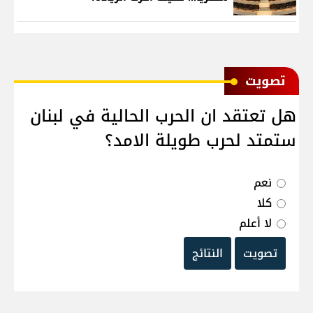
ﺗﺼﻮﻳﺖ
هل تعتقد ان الحرب الحالية في لبنان
ستمتد لحرب طويلة الامد؟
نعم
كلا
لا أعلم
تصويت
النتائج