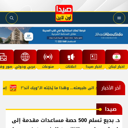
اخبار لبنان
اخبار صيدا
اعلانات
منوعات
عربي ودولي
صور وفي
آخر الأخبار
 آب يعود الى طبيعته... وهذا ما يُخبّئه الـ"ويك آند"!
إسرائيليّو
صيدا
د. بديع تسلم 500 حصة مساعدات مقدمة إلى