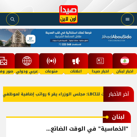
اخبار لبنان
اخبار صيدا
اعلانات
منوعات
عربي ودولي
صور وفي
آخر الأخبار
معلومات للـLBCI: مجلس الوزراء يقر 6 رواتب إضافية لموظفي القطاع العام وصرف الفروقات بأثر رجعي منذ آذار
لبنان
"الخماسية" في الوقت الضائع...