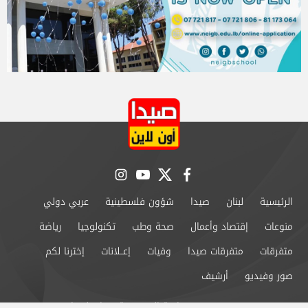
instagram
youtube
twitter
facebook
الرئيسية
لبنان
صيدا
شؤون فلسطينية
عربي دولي
منوعات
إقتصاد وأعمال
صحة وطب
تكنولوجيا
رياضة
متفرقات
متفرقات صيدا
وفيات
إعــلانات
إخترنا لكم
صور وفيديو
أرشيف
من نحن
سياسة الخصوصية
اتصل بنا