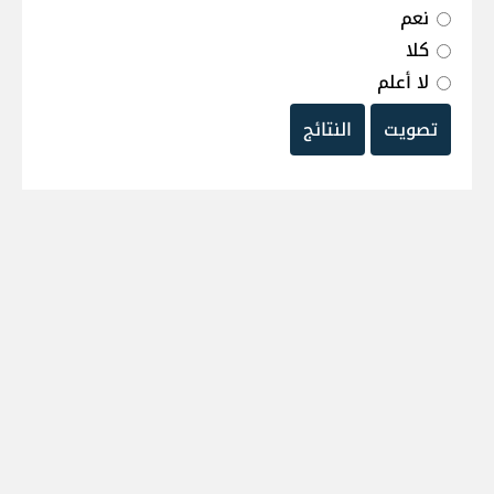
نعم
كلا
لا أعلم
تصويت
النتائج