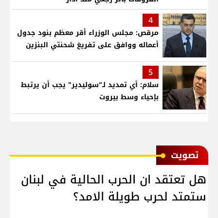
4
مرقص: مجلس الوزراء أقر معظم بنود جدول
أعماله ووافق على تفريغ شحنتي البنزين
5
سلام: أي تمديد لـ"سوليدير" يجب أن يرتبط
بإحياء وسط بيروت
ﺗﺼﻮﻳﺖ
هل تعتقد ان الحرب الحالية في لبنان
ستمتد لحرب طويلة الامد؟