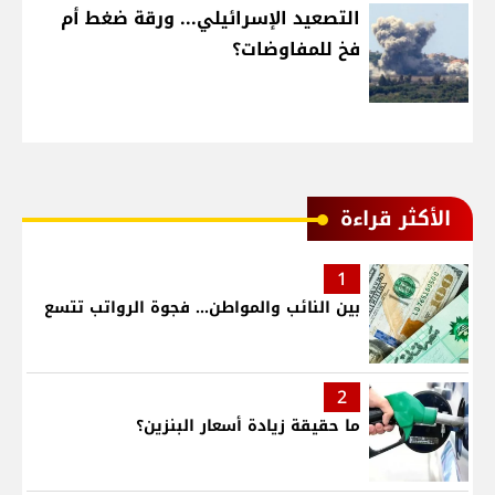
التصعيد الإسرائيلي... ورقة ضغط أم
فخ للمفاوضات؟
الأكثر قراءة
1
بين النائب والمواطن... فجوة الرواتب تتسع
2
ما حقيقة زيادة أسعار البنزين؟