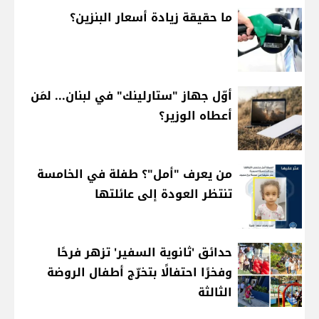
ما حقيقة زيادة أسعار البنزين؟
أوّل جهاز "ستارلينك" في لبنان... لمَن
أعطاه الوزير؟
من يعرف "أمل"؟ طفلة في الخامسة
تنتظر العودة إلى عائلتها
حدائق 'ثانوية السفير' تزهر فرحًا
وفخرًا احتفالًا بتخرّج أطفال الروضة
الثالثة