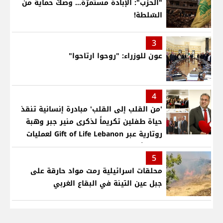
"الحزب": الإبادة مستمرّة... وصكّ حماية من
السّلطة!
3
عون للوزراء: "روحوا ارتاحوا"
4
'من القلب إلى القلب' مبادرة إنسانية تنقذ
حياة طفلين تكريماً لذكرى منير جبر وهبة
روتارية عبر Gift of Life Lebanon لعمليات
قلب لأطفال في مستشفى حمود الجامعي
5
محلقات اسرائيلية رمت مواد حارقة على
جبل عين التينة في البقاع الغربي