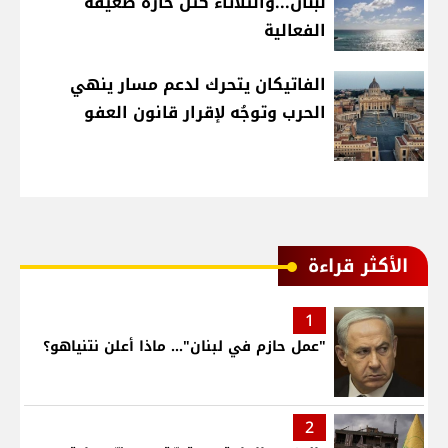
لبنان...والثلاثاء كتل حارة ضعيفة
الفعالية
الفاتيكان يتحرك لدعم مسار ينهي
الحرب وتوجُه لإقرار قانون العفو
الأكثر قراءة
1
"عمل حازم في لبنان"... ماذا أعلن نتنياهو؟
2