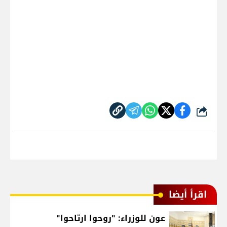
شارك
اقرأ أيضا
عون للوزراء: "روحوا ارتاحوا"