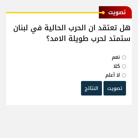
ﺗﺼﻮﻳﺖ
هل تعتقد ان الحرب الحالية في لبنان
ستمتد لحرب طويلة الامد؟
نعم
كلا
لا أعلم
تصويت
النتائج