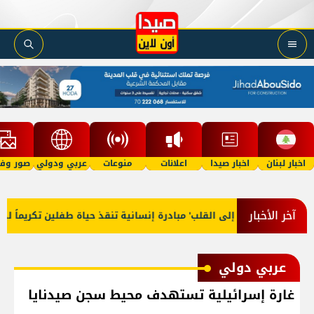
اخبار لبنان
اخبار صيدا
اعلانات
منوعات
عربي ودولي
صور وفي
آخر الأخبار
'من القلب إلى القلب' مبادرة إنسانية تنقذ حياة طفلين تكريماً لذكرى منير جبر وهبة روتارية عبر ift of Life Lebanon
عربي دولي
غارة إسرائيلية تستهدف محيط سجن صيدنايا