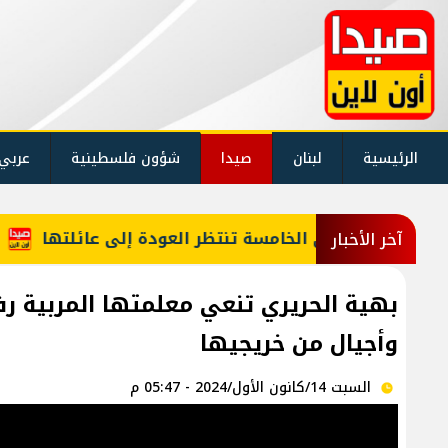
الرئيسية
لبنان
صيدا
شؤون فلسطينية
عربي
"؟ طفلة في الخامسة تنتظر العودة إلى عائلتها
خارج
آخر الأخبار
بهية الحريري تنعي معلمتها المربية 
وأجيال من خريجيها
السبت 14/كانون الأول/2024 - 05:47 م