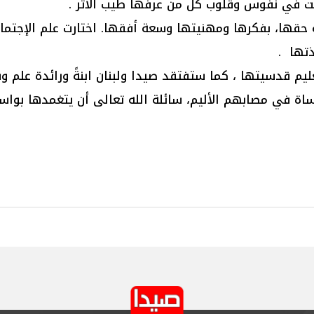
كت في نفوس وقلوب كل من عرفها طيب الأثر .
ة حقها، بفكرها ومهنيتها وسعة أفقها. اختارت علم الإجتماع
ذتها .
يم قدسيتها ، كما ستفتقد صيدا ولبنان ابنةً ورائدة علم وفك
اساة في مصابهم الأليم، سائلة الله تعالى أن يتغمدها بوا