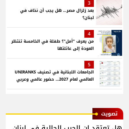
3
بعد زلزال مصر... هل يجب أن نخاف في
لبنان؟
4
من يعرف "أمل"؟ طفلة في الخامسة تنتظر
العودة إلى عائلتها
5
الجامعات اللبنانية في تصنيف UNIRANKS
العالمي لعام 2027... حضور عالمي وعربي
ﺗﺼﻮﻳﺖ
هل تعتقد ان الحرب الحالية في لبنان