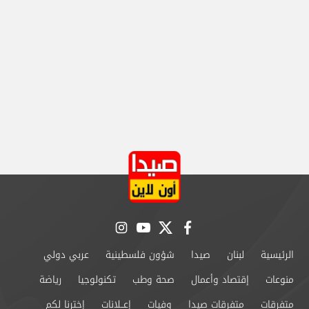
instagram
youtube
twitter
facebook
الرئيسية
لبنان
صيدا
شؤون فلسطينية
عربي دولي
منوعات
إقتصاد وأعمال
صحة وطب
تكنولوجيا
رياضة
متفرقات
متفرقات صيدا
وفيات
إعــلانات
إخترنا لكم