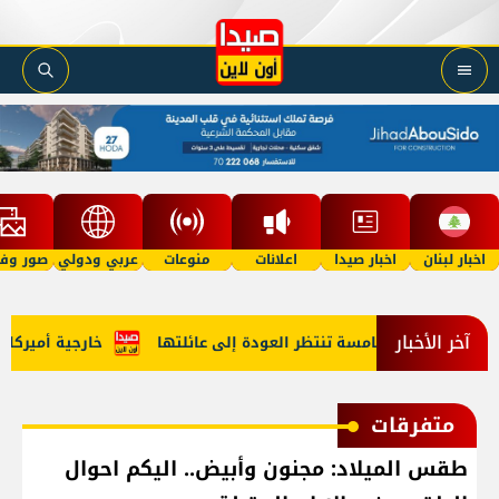
اخبار لبنان
اخبار صيدا
اعلانات
منوعات
عربي ودولي
صور وفي
آخر الأخبار
طفلة في الخامسة تنتظر العودة إلى عائلتها
خارجية أميركا: لبن
متفرقات
طقس الميلاد: مجنون وأبيض.. اليكم احوال