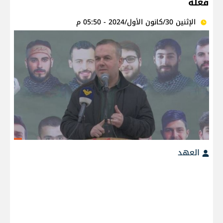
فعله
الإثنين 30/كانون الأول/2024 - 05:50 م
العهد