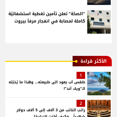
"الصحّة" تعلن تأمين تغطية استشفائيّة
كاملة لمصابة في انفجار مرفأ بيروت
الأكثر قراءة
1
طقس آب يعود الى طبيعته... وهذا ما يُخبّئه
الـ"ويك آند"!
2
راتب النائب من 3 آلاف إلى 5 آلاف دولار
شهرياً... فكيف أقرّت الزيادة؟