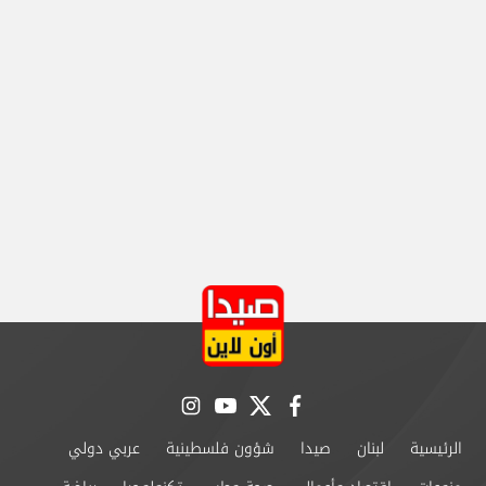
instagram
youtube
twitter
facebook
الرئيسية
لبنان
صيدا
شؤون فلسطينية
عربي دولي