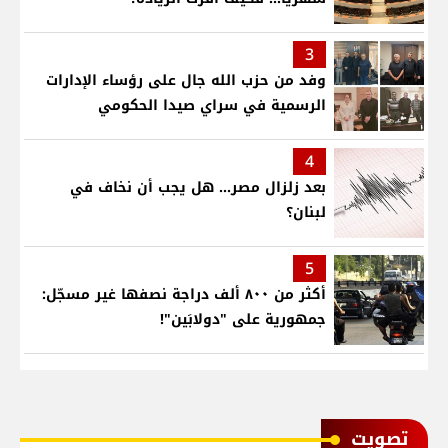
3
وفد من حزب الله جال على رؤساء الإدارات
الرسمية في سراي صيدا الحكومي
4
بعد زلزال مصر... هل يجب أن نخاف في
لبنان؟
5
أكثر من ٨٠٠ ألف دراجة نصفها غير مسجّل:
جمهورية على "دولابَين"!
ﺗﺼﻮﻳﺖ