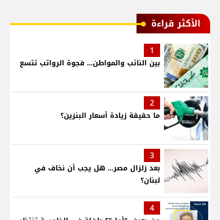
الأكثر قراءة
1
بين النائب والمواطن... فجوة الرواتب تتسع
2
ما حقيقة زيادة أسعار البنزين؟
3
بعد زلزال مصر... هل يجب أن نخاف في
لبنان؟
4