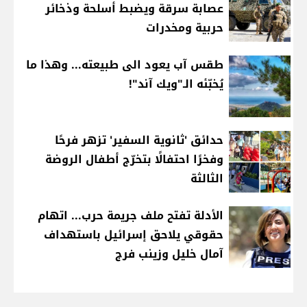
عصابة سرقة ويضبط أسلحة وذخائر
حربية ومخدرات
طقس آب يعود الى طبيعته... وهذا ما
يُخبّئه الـ"ويك آند"!
حدائق 'ثانوية السفير' تزهر فرحًا
وفخرًا احتفالًا بتخرّج أطفال الروضة
الثالثة
الأدلة تفتح ملف جريمة حرب... اتهام
حقوقي يلاحق إسرائيل باستهداف
آمال خليل وزينب فرج