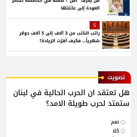
من يعرف "أمل"؟ طفلة في الخامسة تنتظر
العودة إلى عائلتها
5
راتب النائب من 3 آلاف إلى 5 آلاف دولار
شهرياً... فكيف أقرّت الزيادة؟
ﺗﺼﻮﻳﺖ
هل تعتقد ان الحرب الحالية في لبنان
ستمتد لحرب طويلة الامد؟
نعم
كلا