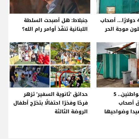
من 300 إلى 450 دولارًا... أصحاب
جنبلاط: هل أصبحت السلطة
ون موجة الحر
اللبنانية تنفّذ أوامر رام الله؟
بعد شكاوى المواطنين.. 5
حدائق 'ثانوية السفير' تزهر
 أصحاب
فرحًا وفخرًا احتفالًا بتخرّج أطفال
يدا وضواحيها
الروضة الثالثة