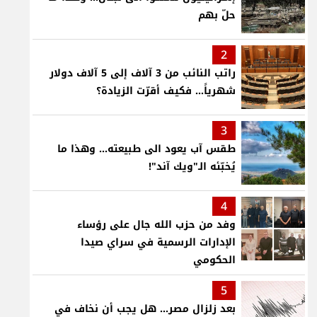
حلّ بهم
2
راتب النائب من 3 آلاف إلى 5 آلاف دولار
شهرياً... فكيف أقرّت الزيادة؟
3
طقس آب يعود الى طبيعته... وهذا ما
يُخبّئه الـ"ويك آند"!
4
وفد من حزب الله جال على رؤساء
الإدارات الرسمية في سراي صيدا
الحكومي
5
بعد زلزال مصر... هل يجب أن نخاف في