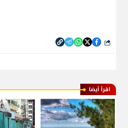
شارك
اقرأ أيضا