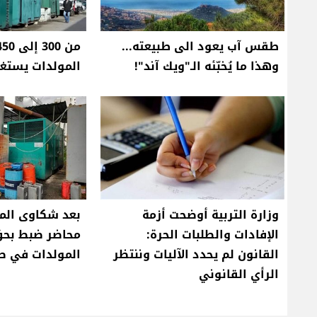
طقس آب يعود الى طبيعته...
وهذا ما يُخبّئه الـ"ويك آند"!
المولدات يستغل
وزارة التربية أوضحت أزمة
الإفادات والطلبات الحرة:
محاضر ضبط بحق
القانون لم يحدد الآليات وننتظر
المولدات في ص
الرأي القانوني