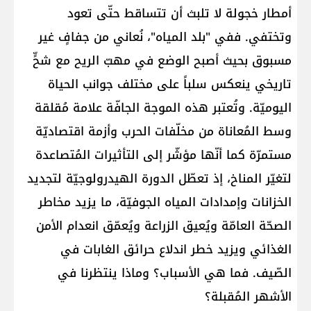
أمطار خجولة لا تلبث أن تتساقط حتّى تعود
وتختفي. ففي "بلد المياه"، نُعاني من جفافٍ غير
مسبوق بحيث أصبح الوضع في مهبّ الريح مع شحٍّ
تاريخي ينعكس سلباً على مختلف جوانب الحياة
اليوميّة. وتُعتبر هذه الموجة الجافّة علامة مُقلقة
وسط المُعاناة من مخلّفات الحرب وأزمة اقتصاديّة
مستمرّة كما أنّها مؤشّر إلى التأثيرات المُتصاعدة
لتغيّر المناخ، إذ تعطّل الدورة الهيدرولوجيّة لتجديد
الخزانات وإمدادات المياه الجوفيّة، ما يزيد مخاطر
الصحّة العامّة ويُعيق الزراعة ويُعمّق انعدام الأمن
الغذائي ويزيد خطر اندلاع حرائق الغابات في
الصّيف. فما هي الأسباب؟ وماذا ينتظرنا في
الأشهر المُقبلة؟