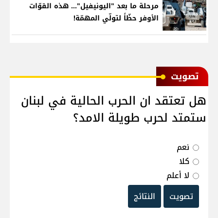
مرحلة ما بعد "اليونيفيل"... هذه القوّات
الأوفر حظّاً لتولّي المهمّة!
ﺗﺼﻮﻳﺖ
هل تعتقد ان الحرب الحالية في لبنان
ستمتد لحرب طويلة الامد؟
نعم
كلا
لا أعلم
تصويت
النتائج