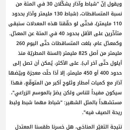
ويقول إنّ "شباط وآذار يشكّلان 30 في المئة من
نسبة المتساقطات، (شباط 130 مليمتر وآذار بحدود
110 مليمتر)، فحتّى لو حقّقنا هذه المعدلات سنبقى
متأخّرين على الأقل بحدود 40 في المئة عن المعدّل.
وكمعدّل عام، بلغت المتساقطات حتّى اليوم 260
مليمتر من أصل 825 مليمتر (السنة المطريّة منذ
أيلول حتّى آخر آب). على الأكثر، يُمكن أن تصل إلى
حدود 400 أو 450 مليمتر، إلا أذا حلّت معجزة وبيّضها
آذار مع كميات أمطار وثلوج أكبر من المتوقّع، فهذا
سيكون مفيداً للناس ولكن يضرّ بالموسم الزراعي"،
مستشهداً بالمثل الشهير: "شباط مهما شبط ولبط
ريحة الصيف فيه".
نتيجة التغيّر المناخي، هل خسرنا طقسنا المعتدل