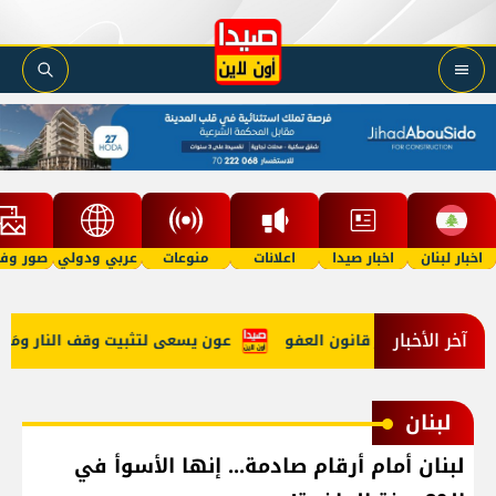
اخبار لبنان
اخبار صيدا
اعلانات
منوعات
عربي ودولي
صور وفي
آخر الأخبار
وتوجُه لإقرار قانون العفو
عون يسعى لتثبيت وقف النار ومَيل للاس
لبنان
لبنان أمام أرقام صادمة... إنها الأسوأ في