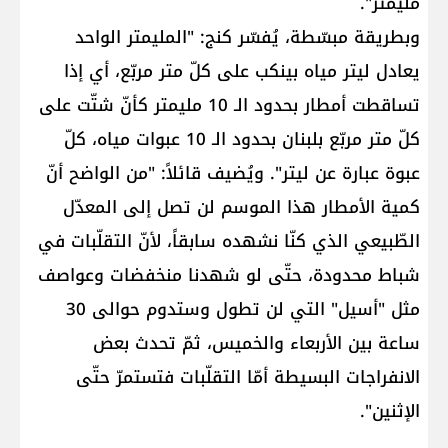
مليمتر".
وبطريقة مبسّطة، يُفسّر كنج: "المليمتر الواحد
يعادل ليتر مياه بينكب على كلّ متر مربّع، أي إذا
تساقطت أمطار بحدود الـ 10 مليمتر كأنّ شتّت على
كلّ متر مربّع بلبنان بحدود الـ 10 عبوات مياه، كلّ
عبوة عبارة عن ليتر". ويُضيف قائلاً: "من الواضح أنّ
كمية الأمطار هذا الموسم لن تصل إلى المعدّل
الطّبيعي الذي كنّا نشهده سابقاً، لأنّ التقلّبات في
شباط محدودة، حتّى لو شهدنا منخفضات وعواصف
مثل "أسيل" التي لن تطول وستدوم حوالى 30
ساعة بين الأربعاء والخميس، ثمّ تحدث بعض
الانفراجات البسيطة أمّا التقلّبات فتستمرّ حتّى
الإثنين".