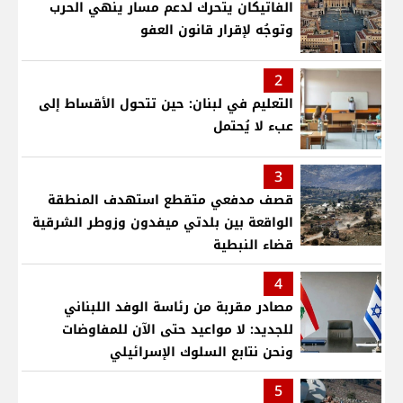
الفاتيكان يتحرك لدعم مسار ينهي الحرب
وتوجُه لإقرار قانون العفو
2
التعليم في لبنان: حين تتحول الأقساط إلى
عبء لا يُحتمل
3
قصف مدفعي متقطع استهدف المنطقة
الواقعة بين بلدتي ميفدون وزوطر الشرقية
قضاء النبطية
4
مصادر مقربة من رئاسة الوفد اللبناني
للجديد: لا مواعيد حتى الآن للمفاوضات
ونحن نتابع السلوك الإسرائيلي
5