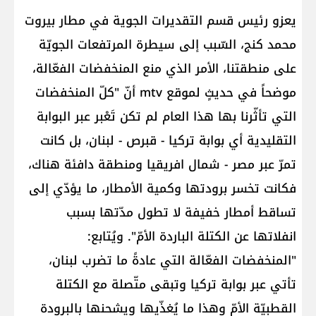
يعزو رئيس قسم التقديرات الجوية في مطار بيروت
محمد كنج، السّبب إلى سيطرة المرتفعات الجويّة
على منطقتنا، الأمر الذي منع المنخفضات الفعّالة،
موضحاً في حديثٍ لموقع mtv أنّ "كلّ المنخفضات
التي تأثّرنا بها هذا العام لم تكن تَعْبر عبر البوابة
التقليدية أي بوابة تركيا - قبرص - لبنان، بل كانت
تمرّ عبر مصر - شمال افريقيا ومنطقة دافئة هناك،
فكانت تخسر برودتها وكمية الأمطار، ما يؤدّي إلى
تساقط أمطار خفيفة لا تطول مدّتها بسبب
انفلاتها عن الكتلة الباردة الأمّ". ويُتابع:
"المنخفضات الفعّالة التي عادةً ما تضرب لبنان،
تأتي عبر بوابة تركيا وتبقى متّصلة مع الكتلة
القطبيّة الأمّ وهذا ما يُغذّيها ويشحنها بالبرودة