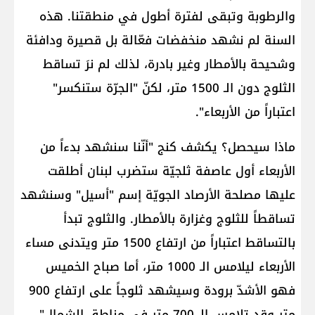
والرطوبة وتبقى لفترة أطول في منطقتنا. هذه
السنة لم نشهد منخفضات فعّالة بل قصيرة ودافئة
وشحيحة بالأمطار وغير بادرة، لذلك لم نرَ تساقط
الثلوج دون الـ 1500 متر، لكنّ "الجرّة ستنكسر"
اعتباراً من الأربعاء".
ماذا سيحصل؟ يكشف كنج "أنّنا سنشهد بدءاً من
الأربعاء أول عاصفة ثلجيّة ستضرب لبنان أطلقت
عليها مصلحة الأرصاد الجويّة إسم "أسيل" وسنشهد
تساقطاً للثلوج وغزارة بالأمطار. والثلوج تبدأ
بالتساقط اعتباراً من ارتفاع 1500 متر ويتدنى مساء
الأربعاء ليلامس الـ 1000 متر، أما صباح الخميس
فهو الأشدّ برودة وسيشهد ثلوجاً على ارتفاع 900
متر وقد تلامس الـ 700 متر في مناطق الشمال"،