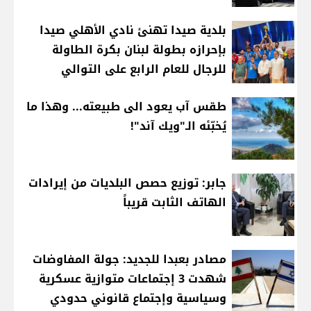
بلدية صيدا تهنئ نادي الأهلي صيدا
بإحرازه بطولة لبنان بكرة الطاولة
للرجال للعام الرابع على التوالي
طقس آب يعود الى طبيعته... وهذا ما
يُخبّئه الـ"ويك آند"!
جابر: توزيع حصص البلديات من إيرادات
الهاتف الثابت قريباً
مصادر بعبدا للجديد: جولة المفاوضات
شهدت 3 إجتماعات متوازية عسكرية
وسياسية وإجتماع قانوني حدودي