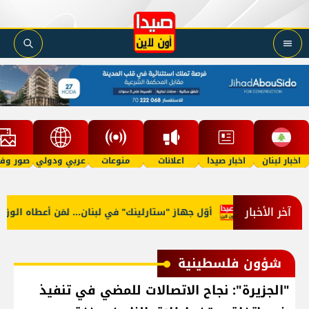
اخبار لبنان
اخبار صيدا
اعلانات
منوعات
عربي ودولي
صور وفي
آخر الأخبار
أوّل جهاز "ستارلينك" في لبنان... لمَن أعطاه الوزير؟
شؤون فلسطينية
"الجزيرة": نجاح الاتصالات للمضي في تنفيذ