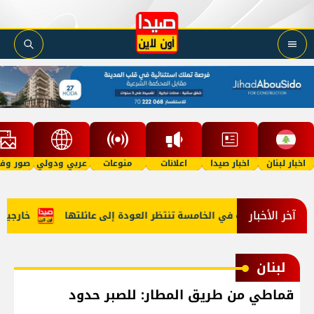
اخبار لبنان
اخبار صيدا
اعلانات
منوعات
عربي ودولي
صور وفي
آخر الأخبار
 "أمل"؟ طفلة في الخامسة تنتظر العودة إلى عائلتها
خارجية أمي
لبنان
قماطي من طريق المطار: للصبر حدود