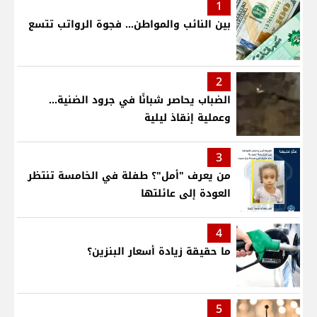
1
بين النائب والمواطن... فجوة الرواتب تتسع
2
الضباب يحاصر شبانًا في جرود الضنية...
وعملية إنقاذ ليلية
3
من يعرف "أمل"؟ طفلة في الخامسة تنتظر
العودة إلى عائلتها
4
ما حقيقة زيادة أسعار البنزين؟
5