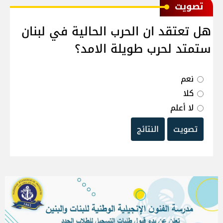
ﺗﺼﻮﻳﺖ
هل تعتقد ان الحرب الحالية في لبنان
ستمتد لحرب طويلة الامد؟
نعم
كلا
لا أعلم
تصويت
النتائج