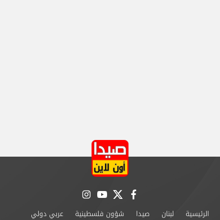
instagram
youtube
twitter
facebook
الرئيسية
لبنان
صيدا
شؤون فلسطينية
عربي دولي