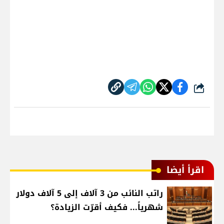
شارك
اقرأ أيضا
راتب النائب من 3 آلاف إلى 5 آلاف دولار
شهرياً... فكيف أقرّت الزيادة؟