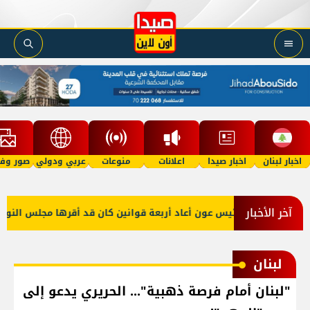
اخبار لبنان
اخبار صيدا
اعلانات
منوعات
عربي ودولي
صور وفي
آخر الأخبار
زين
الرئيس عون أعاد أربعة قوانين كان قد أقرها مجلس النواب لإ
لبنان
"لبنان أمام فرصة ذهبية"... الحريري يدعو إلى