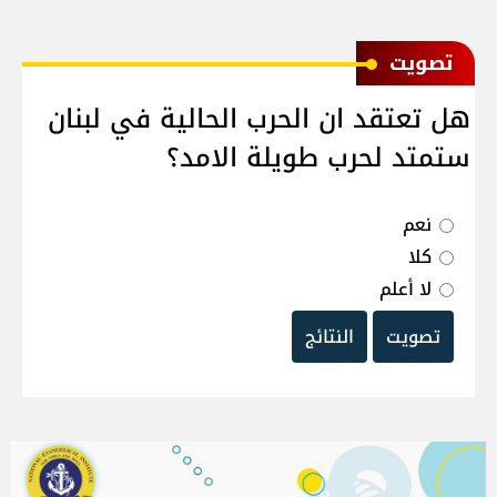
ﺗﺼﻮﻳﺖ
هل تعتقد ان الحرب الحالية في لبنان
ستمتد لحرب طويلة الامد؟
نعم
كلا
لا أعلم
تصويت
النتائج