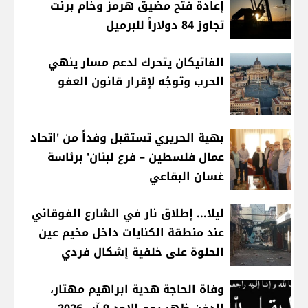
إعادة فتح مضيق هرمز وخام برنت
تجاوز 84 دولاراً للبرميل
الفاتيكان يتحرك لدعم مسار ينهي
الحرب وتوجُه لإقرار قانون العفو
بهية الحريري تستقبل وفداً من 'اتحاد
عمال فلسطين – فرع لبنان' برئاسة
غسان البقاعي
ليلا... إطلاق نار في الشارع الفوقاني
عند منطقة الكنايات داخل مخيم عين
الحلوة على خلفية إشكال فردي
وفاة الحاجة هدية ابراهيم مهتار،