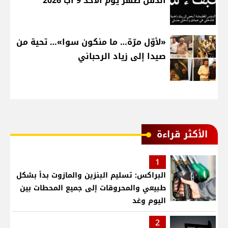
الدفن ظهر يوم الاحد 9 آب 2026
«لأوّل مرّة… ما منكون سوا»… تحية من
صيدا إلى زياد الرحباني
الأكثر قراءة
1
البراكس: تسليم البنزين والمازوت بدأ بشكل
طبيعي والمحروقات إلى جميع المحطات بين
اليوم وغد
2