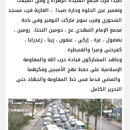
صيدا قرب مجمع السيدة الزهراء.ع وفي الفيلات
وتعمير عين الحلوة وحارة صيدا ، الغازية قرب مسجد
الشحوري وقرب سوبر ماركت التوفير وفي باحة
مجمع الإمام المهدي عج ، حومين التحتا، رومين ،
بنعفول ، عزة ، إركي ، عنقون ، زينا ، زغدرايا ،
كفرحتى وعبرا والقنيطرة .
وعاهد المشاركون قيادة حزب الله والمقاومة
الإسلامية على حفظ نهج الأمينين وفكرهما
والمضي قدما فس خط المقاومة والجهاد حتى
التحرير الكامل.