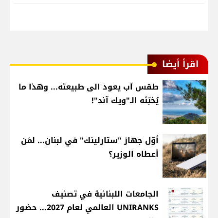
اقرأ أيضا
طقس آب يعود الى طبيعته... وهذا ما
يُخبّئه الـ"ويك آند"!
أوّل جهاز "ستارلينك" في لبنان... لمَن
أعطاه الوزير؟
الجامعات اللبنانية في تصنيف
UNIRANKS العالمي لعام 2027... حضور