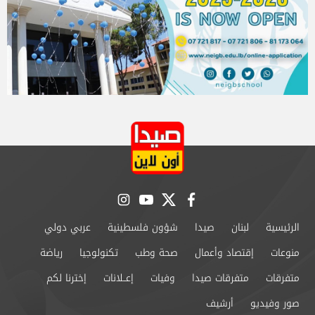
instagram
youtube
twitter
facebook
الرئيسية
لبنان
صيدا
شؤون فلسطينية
عربي دولي
منوعات
إقتصاد وأعمال
صحة وطب
تكنولوجيا
رياضة
متفرقات
متفرقات صيدا
وفيات
إعــلانات
إخترنا لكم
صور وفيديو
أرشيف