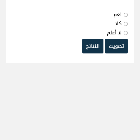
نعم
كلا
لا أعلم
تصويت
النتائج