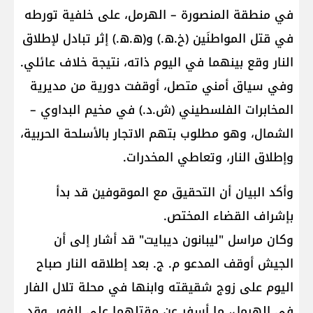
في منطقة المنصورة – الهرمل، على خلفية تورطه
في قتل المواطنَين (خ.ه.) و(ه.ه.) إثر تبادل لإطلاق
النار وقع بينهما في اليوم ذاته، نتيجة خلاف عائلي.
وفي سياق أمني متصل، أوقفت دورية من مديرية
المخابرات الفلسطيني (ش.د.) في مخيم البداوي –
الشمال، وهو مطلوب بتهم الاتجار بالأسلحة الحربية،
وإطلاق النار، وتعاطي المخدرات.
وأكد البيان أن التحقيق مع الموقوفين قد بدأ
بإشراف القضاء المختص.
وكان مراسل "ليبانون ديبايت" قد أشار إلى أن
الجيش أوقف المدعو م. ج. بعد إطلاقه النار صباح
اليوم على زوج شقيقته وابنها في محلة تلال الفار
في الهرمل، ما أسفر عن مقتلهما على الفور. وقد