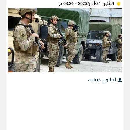
الإثنين 31/آذار/2025 - 08:26 م
ليبانون ديبايت