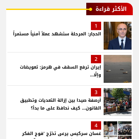
الأكثر قراءة
1
الحجار: المرحلة ستشهد عملاً أمنياً مستمراً
2
إيران ترفع السقف في هرمز: تعويضات
وإلّا...
3
أرصفة صيدا بين إزالة التعديات وتطبيق
القانون... كيف نحافظ على ما بدأ؟
4
غسان سركيس يرعى تخرّج 'فوج الفكر