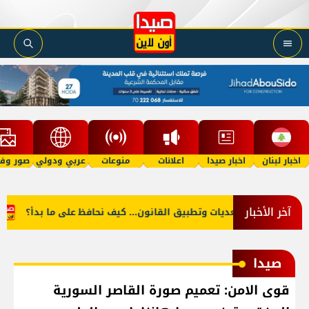
اخبار لبنان
اخبار صيدا
اعلانات
منوعات
عربي ودولي
صور وفي
آخر الأخبار
 بين إزالة التعديات وتطبيق القانون... كيف نحافظ على ما بدأ؟
أ
صيدا
قوى الامن: تعميم صورة القاصر السورية