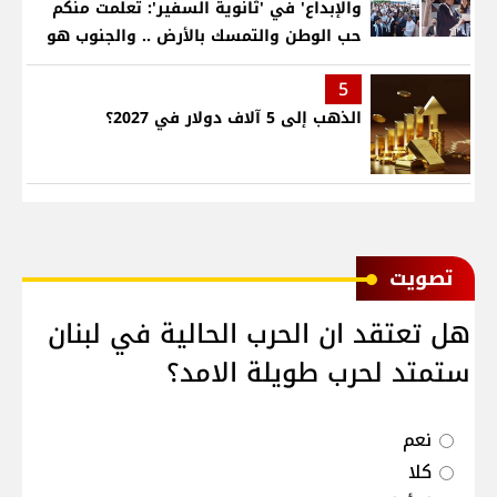
والإبداع' في 'ثانوية السفير': تعلّمت منكم
حب الوطن والتمسك بالأرض .. والجنوب هو
عزة وكرامة لبنان
5
الذهب إلى 5 آلاف دولار في 2027؟
ﺗﺼﻮﻳﺖ
هل تعتقد ان الحرب الحالية في لبنان
ستمتد لحرب طويلة الامد؟
نعم
كلا