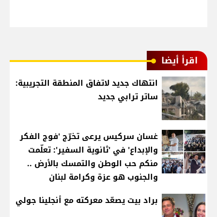
اقرأ أيضا
انتهاك جديد لاتفاق المنطقة التجريبية:
ساتر ترابي جديد
غسان سركيس يرعى تخرّج 'فوج الفكر
والإبداع' في 'ثانوية السفير': تعلّمت
منكم حب الوطن والتمسك بالأرض ..
والجنوب هو عزة وكرامة لبنان
براد بيت يصعّد معركته مع أنجلينا جولي