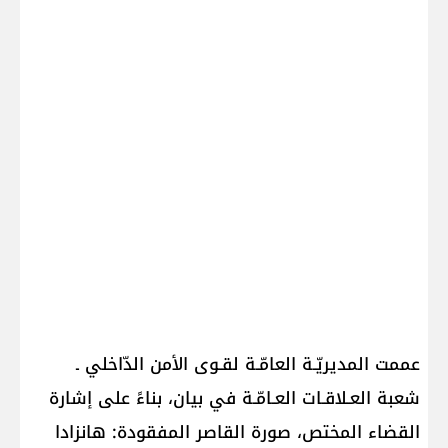
عممت المديريّـة العامّـة لقـوى الأمن الدّاخلي ـ
شعبة العـلاقـات العـامّـة في بيان، بناءً على إشارة
القضاء المختص، صورة القاصر المفقودة: هانزادا