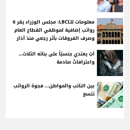
معلومات للـLBCI: مجلس الوزراء يقر 6
رواتب إضافية لموظفي القطاع العام
وصرف الفروقات بأثر رجعي منذ آذار
أبٌ يعتدي جنسيّاً على بناته الثلاث…
واعترافاتٌ صادمة
بين النائب والمواطن... فجوة الرواتب
تتسع