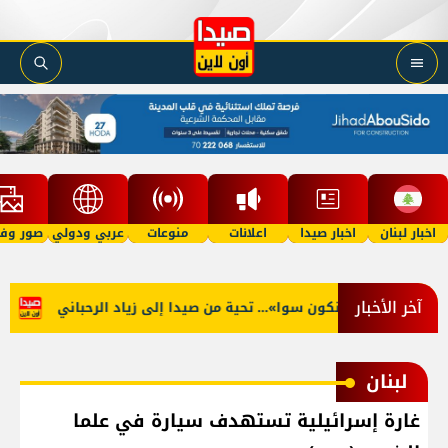
اخبار لبنان
اخبار صيدا
اعلانات
منوعات
عربي ودولي
صور وفي
آخر الأخبار
وّل مرّة… ما منكون سوا»… تحية من صيدا إلى زياد الرحباني
وفاة 
لبنان
غارة إسرائيلية تستهدف سيارة في علما