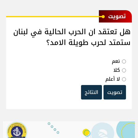
ﺗﺼﻮﻳﺖ
هل تعتقد ان الحرب الحالية في لبنان
ستمتد لحرب طويلة الامد؟
نعم
كلا
لا أعلم
تصويت
النتائج