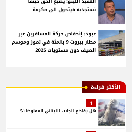
العميد اللينو: يضيع الحق حينما
نستجديه فيتحول الى مكرمة
عبود: إنخفاض حركة المسافرين عبر
مطار بيروت 9 بالمئة في تموز وموسم
الصيف دون مستويات 2025
الأكثر قراءة
1
هل يقاطع الجانب اللبناني المفاوضات؟