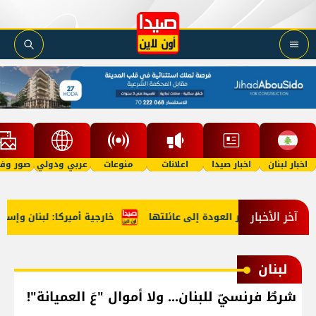
اخبار لبنان
اخبار صيدا
اعلانات
منوعات
عربي ودولي
صور وفي
آخر الأخبار
خامسة تنتظر العودة إلى عائلتها
خارجية أميركا: لبنان وإسرائي
لبنان
شرطٌ فرنسيّ للبنان... ولا أموال "عَ العميانة"!