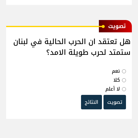
ﺗﺼﻮﻳﺖ
هل تعتقد ان الحرب الحالية في لبنان
ستمتد لحرب طويلة الامد؟
نعم
كلا
لا أعلم
تصويت
النتائج