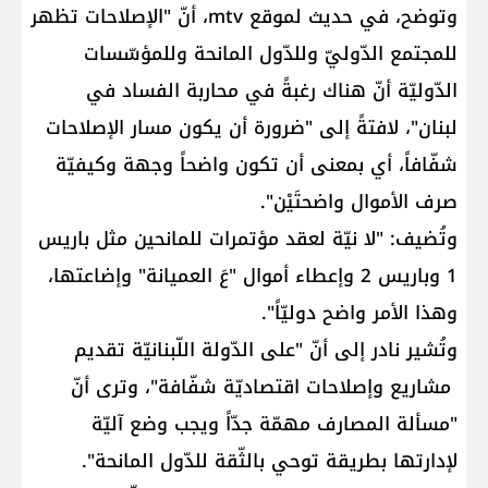
وتوضح، في حديث لموقع mtv، أنّ "الإصلاحات تظهر
للمجتمع الدّوليّ وللدّول المانحة وللمؤسّسات
الدّوليّة أنّ هناك رغبةً في محاربة الفساد في
لبنان"، لافتةً إلى "ضرورة أن يكون مسار الإصلاحات
شفّافاً، أي بمعنى أن تكون واضحاً وجهة وكيفيّة
صرف الأموال واضحتَيْن".
وتُضيف: "لا نيّة لعقد مؤتمرات للمانحين مثل باريس
1 وباريس 2 وإعطاء أموال "عَ العميانة" وإضاعتها،
وهذا الأمر واضح دوليّاً".
وتُشير نادر إلى أنّ "على الدّولة اللّبنانيّة تقديم
مشاريع وإصلاحات اقتصاديّة شفّافة"، وترى أنّ
"مسألة المصارف مهمّة جدّاً ويجب وضع آليّة
لإدارتها بطريقة توحي بالثّقة للدّول المانحة".