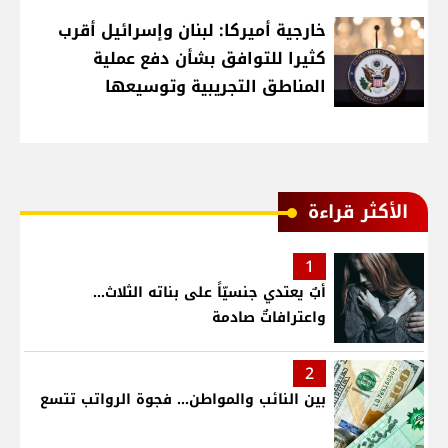
خارجية أميركا: لبنان وإسرائيل أقرب
كثيرا للتوافق بشأن دفع عملية
المناطق التجريبية وتوسيعها
الأكثر قراءة
1
أبٌ يعتدي جنسيّاً على بناته الثلاث…
واعترافاتٌ صادمة
2
بين النائب والمواطن... فجوة الرواتب تتسع