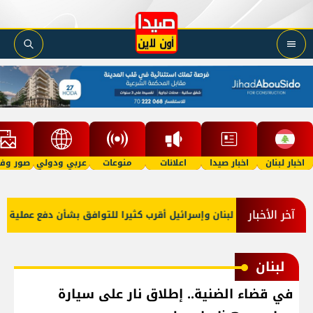
اخبار لبنان
اخبار صيدا
اعلانات
منوعات
عربي ودولي
صور وفي
آخر الأخبار
رجية أميركا: لبنان وإسرائيل أقرب كثيرا للتوافق بشأن دفع عملية المناط
لبنان
في قضاء الضنية.. إطلاق نار على سيارة