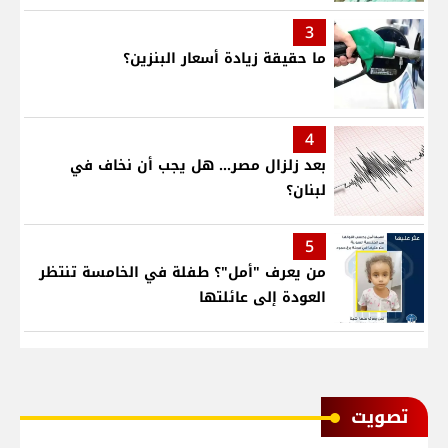
3
ما حقيقة زيادة أسعار البنزين؟
4
بعد زلزال مصر... هل يجب أن نخاف في
لبنان؟
5
من يعرف "أمل"؟ طفلة في الخامسة تنتظر
العودة إلى عائلتها
ﺗﺼﻮﻳﺖ