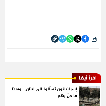
شارك
اقرأ أيضا
إسرائيليّون تسلّلوا الى لبنان... وهذا
ما حلّ بهم