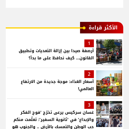
الأكثر قراءة
1
أرصفة صيدا بين إزالة التعديات وتطبيق
القانون... كيف نحافظ على ما بدأ؟
2
أسعار الغذاء: موجة جديدة من الارتفاع
العالمي!
3
غسان سركيس يرعى تخرّج 'فوج الفكر
والإبداع' في 'ثانوية السفير': تعلّمت منكم
حب الوطن والتمسك بالأرض .. والجنوب هو