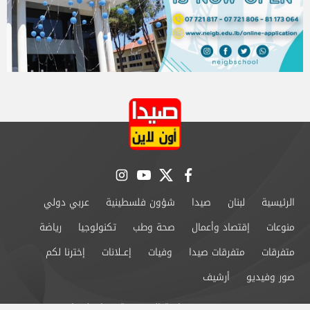
instagram
youtube
twitter
facebook
الرئيسية
لبنان
صيدا
شؤون فلسطينية
عربي دولي
منوعات
إقتصاد وأعمال
صحة وطب
تكنولوجيا
رياضة
متفرقات
متفرقات صيدا
وفيات
إعــلانات
إخترنا لكم
صور وفيديو
أرشيف
من نحن
سياسة الخصوصية
اتصل بنا