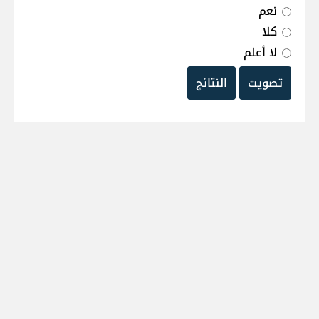
نعم
كلا
لا أعلم
تصويت
النتائج