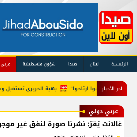
الرئيسية
لبنان
صيدا
شؤون فلسطينية
عربي 
لوزراء: "روحوا ارتاحوا"
بهية الحريري تستقبل وفداً من
آخر الأخبار
عربي دولي
غالانت يُقرّ: نشرنا صورة لنفق غير موجو