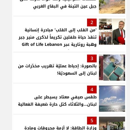
جبل عين التينة في البقاع الغربي
2
'من القلب إلى القلب' مبادرة إنسانية
تنقذ حياة طفلين تكريماً لذكرى منير جبر
وهبة روتارية عبر Gift of Life Lebanon
لعمليات قلب لأطفال في مستشفى حمود
3
الجامعي
بالصورة: إحباط عمليّة تهريب مخدّرات من
لبنان إلى السعوديّة!
4
طقس صيفي معتاد يسيطر على
لبنان...والثلاثاء كتل حارة ضعيفة الفعالية
5
وزارة الطاقة: لا أزمة محروقات ومادة