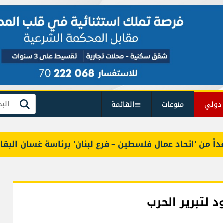
دولي
منوعات
القائمة
بحث
 'اتحاد عمال فلسطين – فرع لبنان' برئاسة غسان البقاعي
د لتبرير الحرب