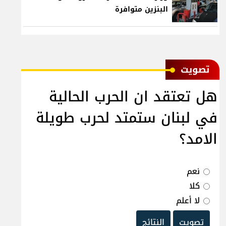
البنزين متوافرة
ﺗﺼﻮﻳﺖ
هل تعتقد ان الحرب الحالية
في لبنان ستمتد لحرب طويلة
الامد؟
نعم
كلا
لا أعلم
تصويت
النتائج