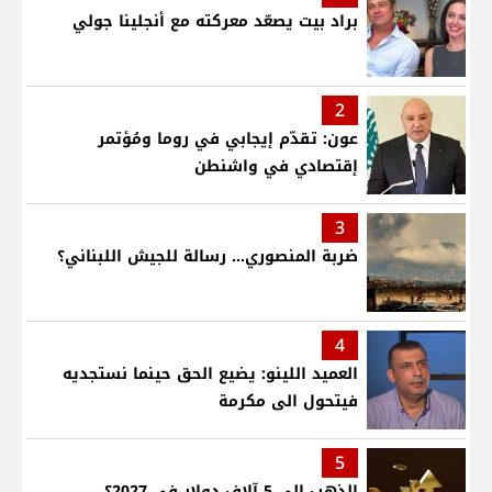
براد بيت يصعّد معركته مع أنجلينا جولي
2
عون: تقدّم إيجابي في روما ومُؤتمر
إقتصادي في واشنطن
3
ضربة المنصوري... رسالة للجيش اللبناني؟
4
العميد اللينو: يضيع الحق حينما نستجديه
فيتحول الى مكرمة
5
الذهب إلى 5 آلاف دولار في 2027؟