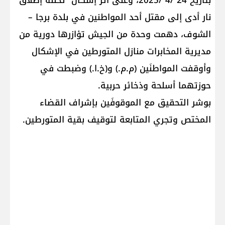
بتاريخ 24 /4 /2025، وعلى أثر إشكال تخلله إطلاق
نار أدى إلى مقتل أحد المواطنين في بلدة برجا –
الشوف، دهمت وحدة من الجيش تؤازرها دورية من
مديرية المخابرات منازل المتورطين في الإشكال
وأوقفت المواطنَين (م.م.) و(خ.ا.) وضبطت في
حوزتهما أسلحة وذخائر حربية.
بوشر التحقيق مع الموقوفَين بإشراف القضاء
المختص وتجري المتابعة لتوقيف بقية المتورطين.