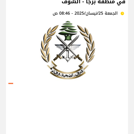
في منطقة برجا - الشوف
الجمعة 25/نيسان/2025 - 08:46 ص