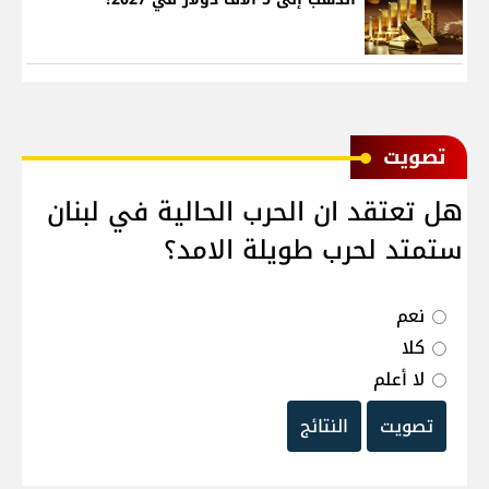
ﺗﺼﻮﻳﺖ
هل تعتقد ان الحرب الحالية في لبنان
ستمتد لحرب طويلة الامد؟
نعم
كلا
لا أعلم
تصويت
النتائج