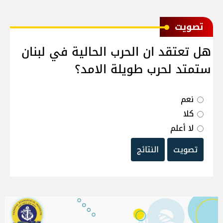
ﺗﺼﻮﻳﺖ
هل تعتقد ان الحرب الحالية في لبنان
ستمتد لحرب طويلة الامد؟
نعم
كلا
لا أعلم
تصويت
النتائج