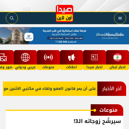
اخبار لبنان
اخبار صيدا
اعلانات
منوعات
عربي ودولي
صور وفي
آخر الأخبار
بو صعب: إصرار على أن يمر قانون العفو ولقاء في مكتبي الاثنين مع نقيب
منوعات
سيرشّح زوجاته الـ3!