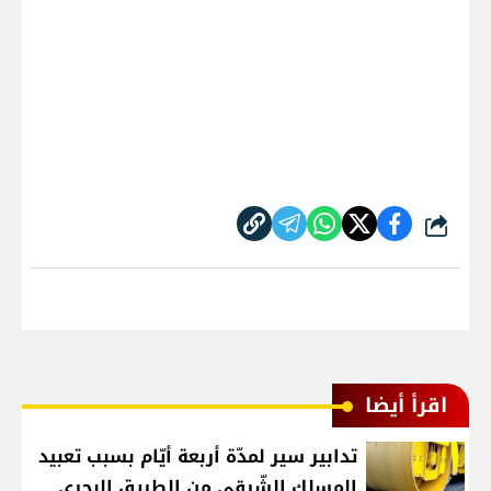
شارك
اقرأ أيضا
تدابير سير لمدّة أربعة أيّام بسبب تعبيد
المسلك الشّرقي من الطريق البحري