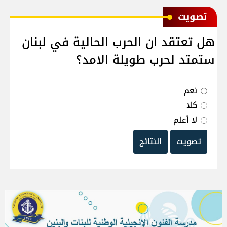
ﺗﺼﻮﻳﺖ
هل تعتقد ان الحرب الحالية في لبنان
ستمتد لحرب طويلة الامد؟
نعم
كلا
لا أعلم
تصويت
النتائج