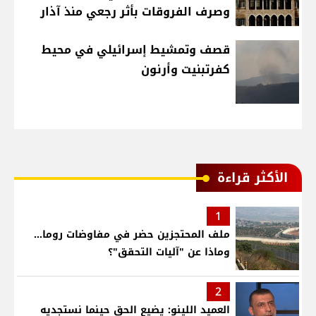
وصرف الفروقات بأثر رجعي منذ آذار
قصف وتمشيط إسرائيلي في محيط
كفرتبنيت وأرنون
الأكثر قراءة
1
ملف المحتجزين حضر في مفاوضات روما...
وماذا عن "آليات التحقق"؟
2
العميد اللينو: يضيع الحق حينما نستجديه