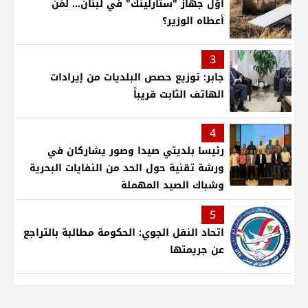
أوّل جهاز "ستارلينك" في لبنان... لمَن
أعطاه الوزير؟
3
جابر: توزيع حصص البلديات من إيرادات
الهاتف الثابت قريباً
4
رئيسا بلديتي صيدا وصور يشاركان في
ورشة تقنية حول الحد من النفايات البحرية
وشباك الصيد المهملة
5
اتحاد النقل الجوي: الحكومة مطالبة بالتراجع
عن جريمتها