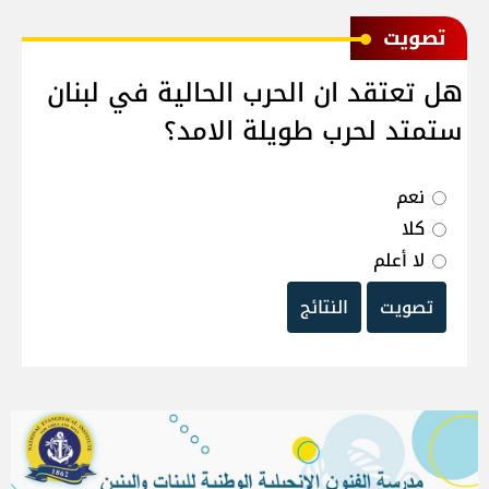
ﺗﺼﻮﻳﺖ
هل تعتقد ان الحرب الحالية في لبنان
ستمتد لحرب طويلة الامد؟
نعم
كلا
لا أعلم
تصويت
النتائج