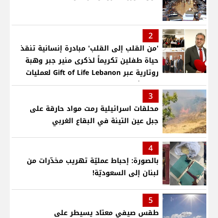
2
'من القلب إلى القلب' مبادرة إنسانية تنقذ
حياة طفلين تكريماً لذكرى منير جبر وهبة
روتارية عبر Gift of Life Lebanon لعمليات
قلب لأطفال في مستشفى حمود الجامعي
3
محلقات اسرائيلية رمت مواد حارقة على
جبل عين التينة في البقاع الغربي
4
بالصورة: إحباط عمليّة تهريب مخدّرات من
لبنان إلى السعوديّة!
5
طقس صيفي معتاد يسيطر على