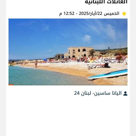
العائلات اللبنانية
الخميس 22/أيار/2025 - 12:52 م
اليانا ساسين- لبنان 24