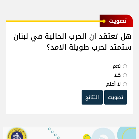
ﺗﺼﻮﻳﺖ
هل تعتقد ان الحرب الحالية في لبنان
ستمتد لحرب طويلة الامد؟
نعم
كلا
لا أعلم
تصويت
النتائج