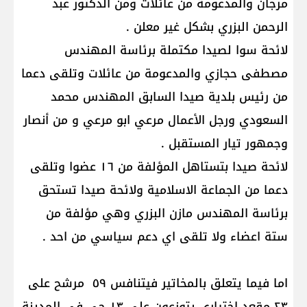
مرجان والمدعومة من عائلات ومن الدكتور عبد
الرحمن البزري بشكل غير معلن .
لائحة سوا لصيدا مكتملة برئاسة المهندس
مصطفى حجازي والمدعومة من عائلات وتلقى دعما
من رئيس بلدية صيدا السابق المهندس محمد
السعودي ورجل الأعمال مرعي ابو مرعي و من أنصار
وجمهور تيار المستقبل .
لائحة صيدا بتستاهل المؤلفة من ١٦ عضوا وتلقى
دعما من الجماعة الاسلامية ولائحة صيدا تستحق
برئاسة المهندس مازن البزري وهي مؤلفة من
ستة اعضاء ولا تلقى اي دعم سياسي من احد .
اما فيما يتعلق بالمخاتير فيتنافس ٥٩ مرشح على
٢٣ مقعد اختياري يتوزعون على ١٣ حي في المدينة