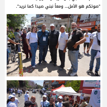
"صوتكم هو الأمل… ومعاً نبني صيدا كما نريد".