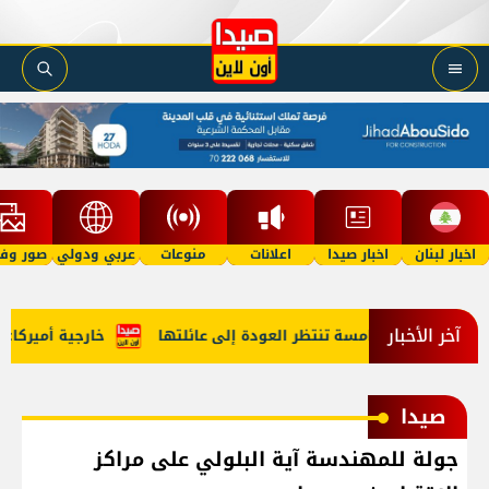
اخبار لبنان
اخبار صيدا
اعلانات
منوعات
عربي ودولي
صور وفي
آخر الأخبار
فلة في الخامسة تنتظر العودة إلى عائلتها
خارجية أميركا: لبنا
صيدا
جولة للمهندسة آية البلولي على مراكز