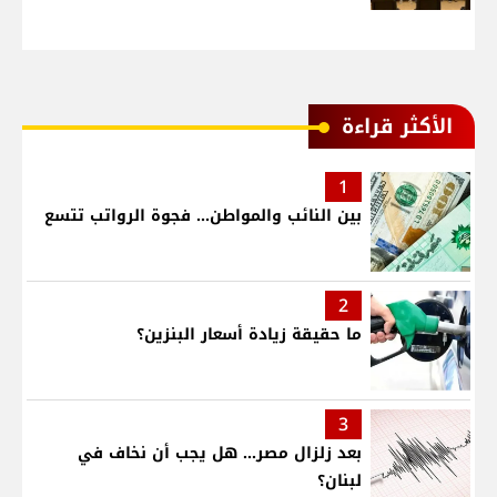
الأكثر قراءة
1
بين النائب والمواطن... فجوة الرواتب تتسع
2
ما حقيقة زيادة أسعار البنزين؟
3
بعد زلزال مصر... هل يجب أن نخاف في
لبنان؟