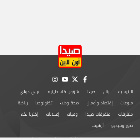
instagram
youtube
twitter
facebook
الرئيسية
لبنان
صيدا
شؤون فلسطينية
عربي دولي
منوعات
إقتصاد وأعمال
صحة وطب
تكنولوجيا
رياضة
متفرقات
متفرقات صيدا
وفيات
إعــلانات
إخترنا لكم
صور وفيديو
أرشيف
من نحن
سياسة الخصوصية
اتصل بنا