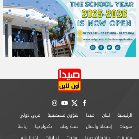
instagram
youtube
twitter
facebook
الرئيسية
لبنان
صيدا
شؤون فلسطينية
عربي دولي
منوعات
إقتصاد وأعمال
صحة وطب
تكنولوجيا
رياضة
متفرقات
متفرقات صيدا
وفيات
إعــلانات
إخترنا لكم