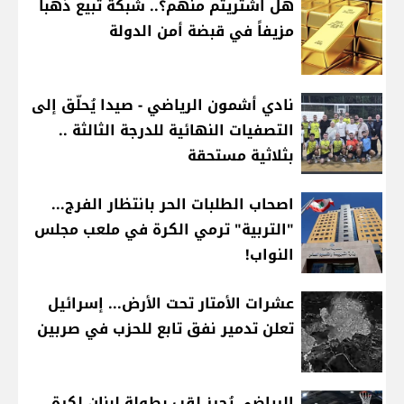
هل اشتريتم منهم؟.. شبكة تبيع ذهباً
مزيفاً في قبضة أمن الدولة
نادي أشمون الرياضي - صيدا يُحلّق إلى
التصفيات النهائية للدرجة الثالثة ..
بثلاثية مستحقة
اصحاب الطلبات الحر بانتظار الفرج...
"التربية" ترمي الكرة في ملعب مجلس
النواب!
عشرات الأمتار تحت الأرض... إسرائيل
تعلن تدمير نفق تابع للحزب في صربين
الرياضي يُحرز لقب بطولة لبنان لكرة