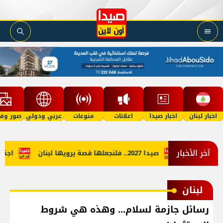
اخبار لبنان
اخبار صيدا
اعلانات
منوعات
عربي ودولي
صور وفي
آخر الأخبار
لتمييزية
صيدا 2027.. فلنجعلها قصة يرويها لبنان
اجتماع ف
لبنان
رسائل جازمة لسلام... وهذه هي شروط