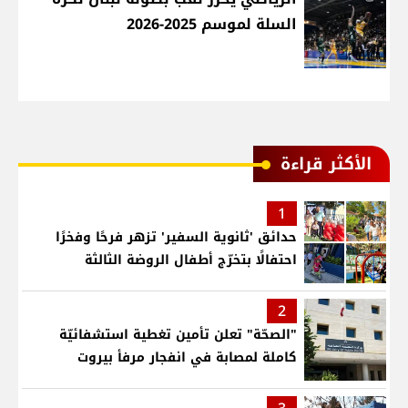
السلة لموسم 2025-2026
الأكثر قراءة
1
حدائق 'ثانوية السفير' تزهر فرحًا وفخرًا
احتفالًا بتخرّج أطفال الروضة الثالثة
2
"الصحّة" تعلن تأمين تغطية استشفائيّة
كاملة لمصابة في انفجار مرفأ بيروت