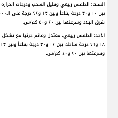
شرق البلاد وسرعتها بين ٢٠ و٥٠ كم/س.
الأحد: الطقس ربيعي، معتدل وغائم جزئيا مع تشكل ضب
وسرعتها بين ٢٠ و٤٠ كم/س.