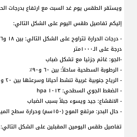
ويستقر الطقس يوم غد السبت مع ارتفاع بدرجات الحرا
إليكم تفاصيل طقس اليوم على الشكل التالي:
درجة على الـ١٠٠٠متر
-الجو: غائم جزئيا مع تشكل ضباب
- الرطوبة السطحية ساحلاً: بين ٦٠ و٩٠٪
- الرياح جنوبية غربية تنشط أحيانا وسرعتها بين ٢٠ و٥٠ كم/س
- الضغط الجوي السطحي: ١٠١٣ hpa
- الانقشاع: جيد ويسوء جبلاً بسبب الضباب
- حال البحر: مرتفع الموج (١٥٠سم) وحرارة سطح المياه ٢٤ درجة.
تفاصيل طقس اليومين المقبلين على الشكل التالي: