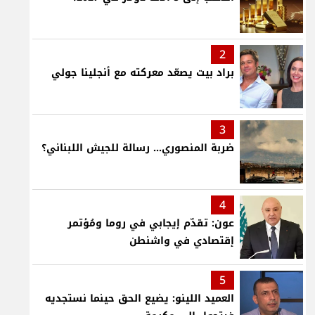
2
براد بيت يصعّد معركته مع أنجلينا جولي
3
ضربة المنصوري... رسالة للجيش اللبناني؟
4
عون: تقدّم إيجابي في روما ومُؤتمر
إقتصادي في واشنطن
5
العميد اللينو: يضيع الحق حينما نستجديه