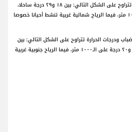
السبت: الطقس ربيعي وقليل السحب ودرجات الحرارة تتراوح على الشكل التالي: بين ١٨ و٢٩ درجة ساحلا،
بين ١٠ و٣٠ درجة بقاعاً وبين ١٣ و٢٢ درجة على الـ١٠٠٠ متر، فيما الرياح شمالية غربية تنشط أحيانا خصوصا
اب ودرجات الحرارة تتراوح على الشكل التالي: بين
١٨ و٢٦ درجة ساحلا، بين ١٢ و٣٠ درجة بقاعاً وبين ١٣ و٢٠ درجة على الـ١٠٠٠ متر، فيما الرياح جنوبية غربية