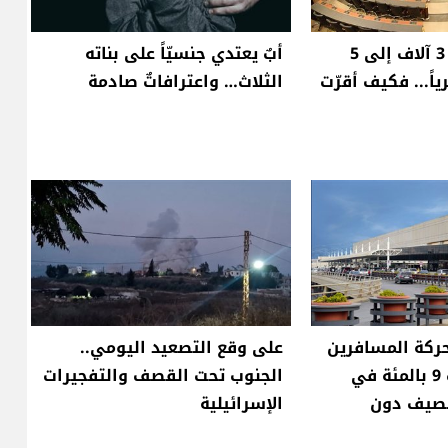
راتب النائب من 3 آلاف إلى 5
أبٌ يعتدي جنسيّاً على بناته
اً... فكيف أقرّت
الثلاث… واعترافاتٌ صادمة
ركة المسافرين
على وقع التصعيد اليومي..
عبر مطار بيروت 9 بالمئة في
الجنوب تحت القصف والتفجيرات
لصيف دون
الإسرائيلية