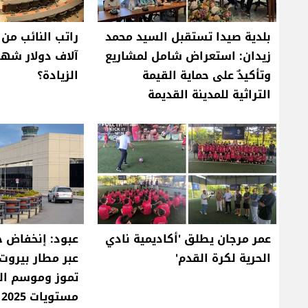
بلدية صيدا تستقبل السيد محمد
زيدان: استعراض شامل لمشاريع
آلاف دولار شهري
وتأكيدٌ على حماية القيمة
الزيادة؟
التراثية للمدينة القديمة
عمر مرجان يطلق 'أكاديمية نادي
عبود: إنخفاض ح
الحرية لكرة القدم'
تموز وموسم ا
مستويات 2025