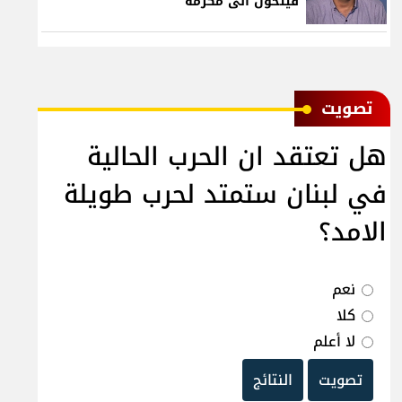
فيتحول الى مكرمة
ﺗﺼﻮﻳﺖ
هل تعتقد ان الحرب الحالية
في لبنان ستمتد لحرب طويلة
الامد؟
نعم
كلا
لا أعلم
تصويت
النتائج