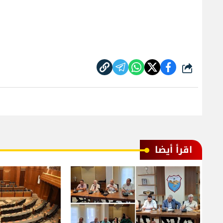
شارك
اقرأ أيضا