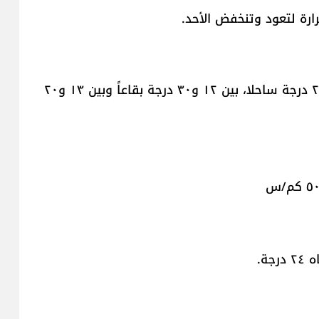
رة لتعود وتنخفض الأحد.
- درجات الحرارة تتراوح على الشكل التالي: بين ١٨ و٢٦ درجة ساحلا، بين ١٢ و٣٠ درجة بقاعاً وبين ١٣ و٢٠