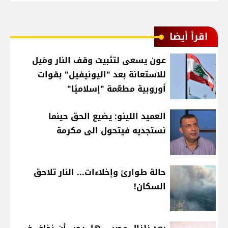
اقرأ أيضا
عون يسعى لتثبيت وقف النار ومَيل
للاستعانة بعد "اليونيفيل" بقوات
أوروبية مطعّمة "إسلاميًا"
العميد اللينو: يضيع الحق حينما
نستجديه فيتحول الى مكرمة
حالة طوارئ وإخلاءات... النار تلاحق
السكان!