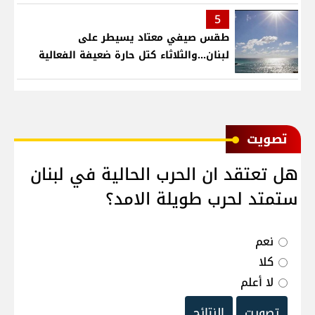
5
طقس صيفي معتاد يسيطر على
لبنان...والثلاثاء كتل حارة ضعيفة الفعالية
ﺗﺼﻮﻳﺖ
هل تعتقد ان الحرب الحالية في لبنان
ستمتد لحرب طويلة الامد؟
نعم
كلا
لا أعلم
تصويت
النتائج