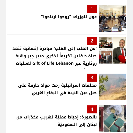
1
عون للوزراء: "روحوا ارتاحوا"
2
'من القلب إلى القلب' مبادرة إنسانية تنقذ
حياة طفلين تكريماً لذكرى منير جبر وهبة
روتارية عبر Gift of Life Lebanon لعمليات
قلب لأطفال في مستشفى حمود الجامعي
3
محلقات اسرائيلية رمت مواد حارقة على
جبل عين التينة في البقاع الغربي
4
بالصورة: إحباط عمليّة تهريب مخدّرات من
لبنان إلى السعوديّة!