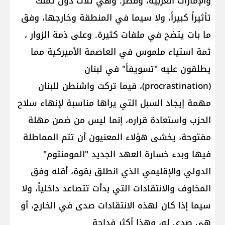
والإمارات العربية، وقطر. وهي ثلاث دول تملك
تأثيراً كبيراً، ولا سيما في المنطقة وخارجها، وفق
ما بات يتضح في ملفات كثيرة. وعلى ذمة الزوار ،
ثمة استياء ملموس في العاصمة الأميركية مما
يطلقون عليه "تسويفاً" في لبنان
(procrastination)، فيما تركت واشنطن للبنان
مهمة إيجاد السبل التي يراها مناسبة لإنهاء سلاح
الحزب واستعادة قراره، إنما ليس من ضمن مهلة
مفتوحة، يخشى هؤلاء المعنيون أن تتم المماطلة
فيها وبدء خسارة العهد الجديد "المومنتوم"
الدولي والإقليمي الذي انطلق بقوة، أقله وفق
المخاوف والانتقادات التي بدأت تتصاعد داخلياً، ولا
سيما إذا كان لهذه الانتقادات صدى في الخارج، أو
هي صدى له، وهذا أكثر فداحة