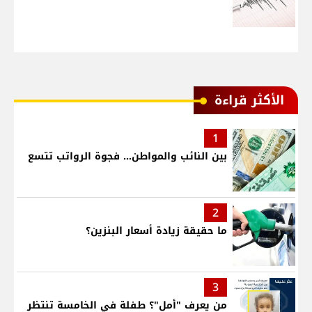
الأكثر قراءة
1
بين النائب والمواطن... فجوة الرواتب تتسع
2
ما حقيقة زيادة أسعار البنزين؟
3
من يعرف "أمل"؟ طفلة في الخامسة تنتظر