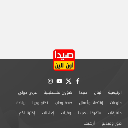
instagram
youtube
twitter
facebook
الرئيسية
لبنان
صيدا
شؤون فلسطينية
عربي دولي
منوعات
إقتصاد وأعمال
صحة وطب
تكنولوجيا
رياضة
متفرقات
متفرقات صيدا
وفيات
إعــلانات
إخترنا لكم
صور وفيديو
أرشيف