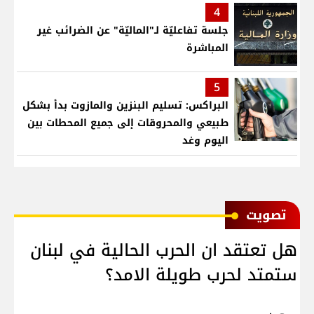
4
جلسة تفاعليّة لـ"الماليّة" عن الضرائب غير
المباشرة
5
البراكس: تسليم البنزين والمازوت بدأ بشكل
طبيعي والمحروقات إلى جميع المحطات بين
اليوم وغد
ﺗﺼﻮﻳﺖ
هل تعتقد ان الحرب الحالية في لبنان
ستمتد لحرب طويلة الامد؟