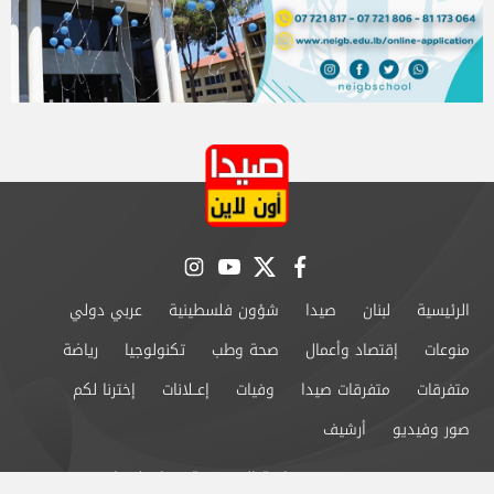
instagram
youtube
twitter
facebook
الرئيسية
لبنان
صيدا
شؤون فلسطينية
عربي دولي
منوعات
إقتصاد وأعمال
صحة وطب
تكنولوجيا
رياضة
متفرقات
متفرقات صيدا
وفيات
إعــلانات
إخترنا لكم
صور وفيديو
أرشيف
من نحن
سياسة الخصوصية
اتصل بنا