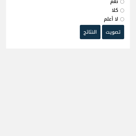
نعم
كلا
لا أعلم
تصويت
النتائج