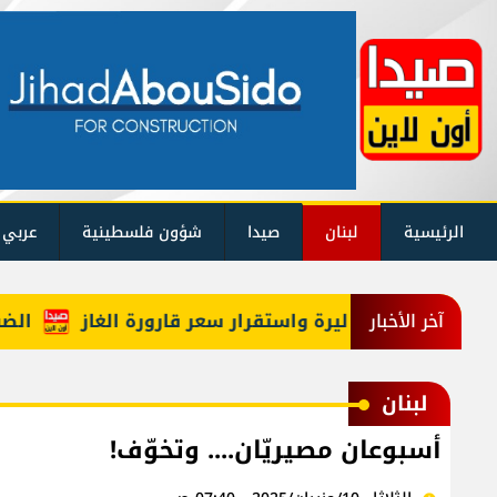
الرئيسية
لبنان
صيدا
شؤون فلسطينية
عربي 
الضباب يح
آخر الأخبار
لبنان
أسبوعان مصيريّان.... وتخوّف!