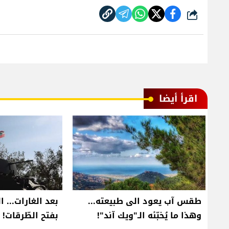
شارك
اقرأ أيضا
طقس آب يعود الى طبيعته...
بعد الغارات... ا
وهذا ما يُخبّئه الـ"ويك آند"!
بفتح الطّرقات!