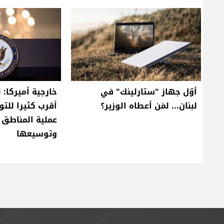
أوّل جهاز "ستارلينك" في
خارجية أميركا: 
لبنان... لمَن أعطاه الوزير؟
أقرب كثيرا للت
عملية المناطق ا
وتوسيعها