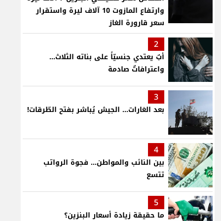
وارتفاع المازوت 10 آلاف ليرة واستقرار
سعر قارورة الغاز
2
أبٌ يعتدي جنسيّاً على بناته الثلاث…
واعترافاتٌ صادمة
3
بعد الغارات... الجيش يُباشر بفتح الطّرقات!
4
بين النائب والمواطن... فجوة الرواتب
تتسع
5
ما حقيقة زيادة أسعار البنزين؟