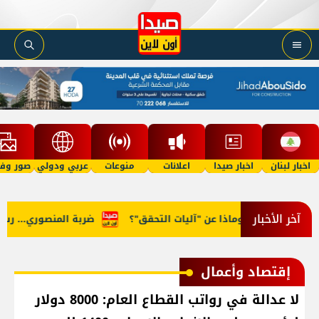
اخبار لبنان
اخبار صيدا
اعلانات
منوعات
عربي ودولي
صور وفي
آخر الأخبار
ت روما... وماذا عن "آليات التحقق"؟
ضربة المنصوري... رسالة لل
إقتصاد وأعمال
لا عدالة في رواتب القطاع العام: 8000 دولار