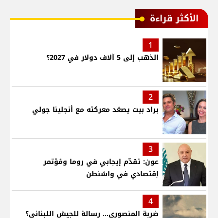
الأكثر قراءة
1
الذهب إلى 5 آلاف دولار في 2027؟
2
براد بيت يصعّد معركته مع أنجلينا جولي
3
عون: تقدّم إيجابي في روما ومُؤتمر
إقتصادي في واشنطن
4
ضربة المنصوري... رسالة للجيش اللبناني؟