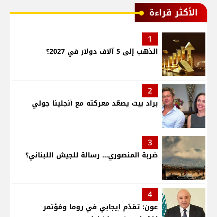
الأكثر قراءة
1
الذهب إلى 5 آلاف دولار في 2027؟
2
براد بيت يصعّد معركته مع أنجلينا جولي
3
ضربة المنصوري... رسالة للجيش اللبناني؟
4
عون: تقدّم إيجابي في روما ومُؤتمر