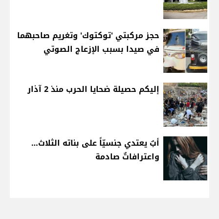
حجز مركبتي 'توكتوك' وتغريم صاحبهما
في صيدا بسبب الإزعاج الصوتي
إليكم حصيلة ضحايا الحرب منذ 2 آذار
أبٌ يعتدي جنسيّاً على بناته الثلاث…
واعترافاتٌ صادمة