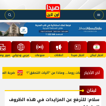
اخبار لبنان
اخبار صيدا
اعلانات
منوعات
عربي ودولي
صور وفي
آخر الأخبار
ضر في مفاوضات روما... وماذا عن "آليات التحقق"؟
ضربة المنصوري
لبنان
سلام: للترفع عن المزايدات في هذه الظروف